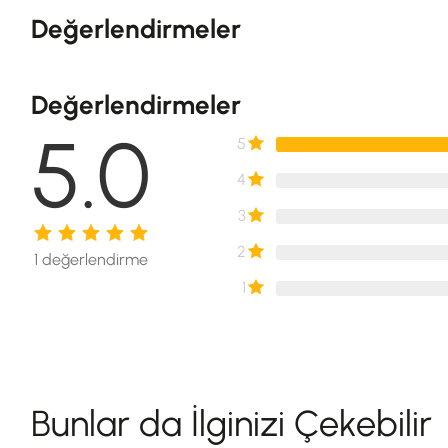
önceliği için uygulanan eğitim
Değerlendirmeler
imkanlarımızla yanınızda olmay
Değerlendirmeler
5.0
5
4
3
2
1
değerlendirme
1
Bunlar da İlginizi Çekebilir