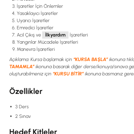
İşaretler İçin Önlemler
Yasaklayıcı İşaretler
Uyarıcı İşaretler
Emredici İşaretler
Acil Çıkış ve
İlkyardım
İşaretleri
Yangınlar Mücadele İşaretleri
Manevra İşaretleri
Açıklama: Kursa başlamak için
“KURSA BAŞLA”
ikonuna tık
TAMAMLA”
ikonuna basarak diğer derse/konuya/sınava geçm
oluşturabilmeniz için
“KURSU BİTİR”
ikonuna basmanız gerek
Özellikler
3 Ders
2 Sınav
Hedef Kitleler