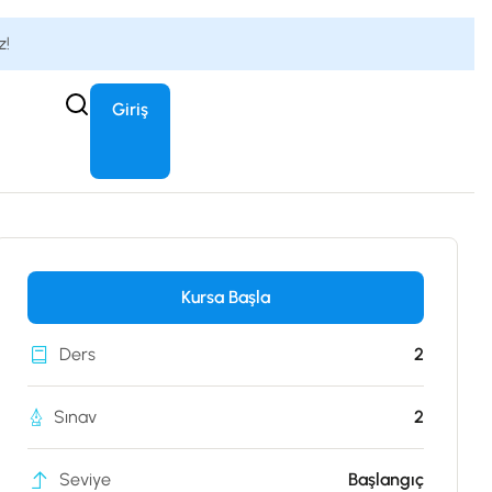
z!
Giriş
Kursa Başla
Ders
2
Sınav
2
Seviye
Başlangıç