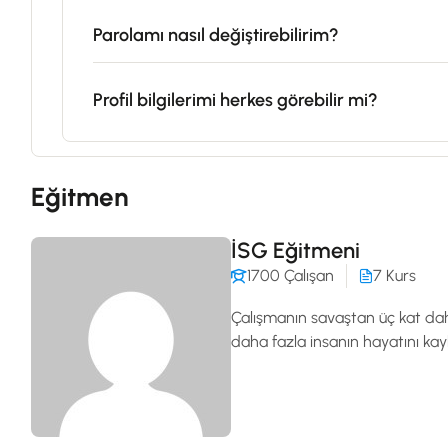
Parolamı nasıl değiştirebilirim?
Profil bilgilerimi herkes görebilir mi?
Eğitmen
İSG Eğitmeni
1700 Çalışan
7 Kurs
Çalışmanın savaştan üç kat daha
daha fazla insanın hayatını 
mantığını ortadan kaldırarak, İ
oluşturduğumuz İSG Eğitim Platf
Eğitimlerini almalarını sağlam
ki, tüm işyerlerinde "sıfır" iş k