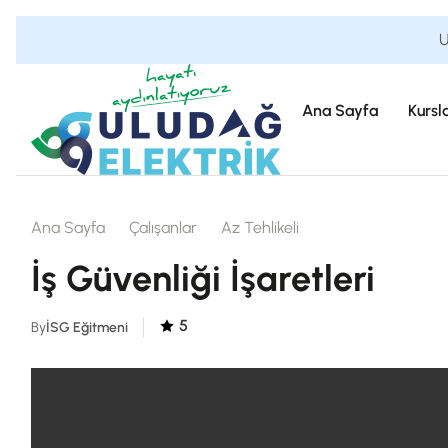
U
Ana Sayfa
Kursl
Ana Sayfa
Çalışanlar
Az Tehlikeli
İş Güvenliği İşaretleri
5
By
İSG Eğitmeni