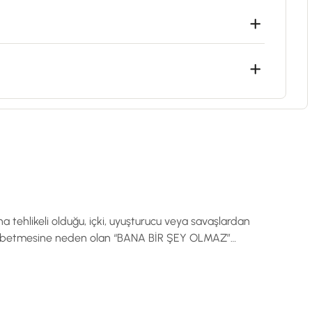
 tehlikeli olduğu, içki, uyuşturucu veya savaşlardan
kaybetmesine neden olan “BANA BİR ŞEY OLMAZ”
SG kültürünü Türkiye’ye yerleştirmek için
ormu'nda her çalışanın İş Sağlığı ve Güvenliği
ak için kendimizi durmadan yeniliyoruz. Ümidimiz odur
azası hedeflerine doğrudan katkımız olsun. Şirketlerin