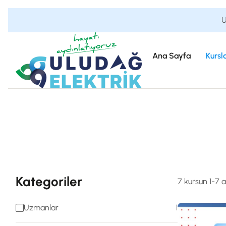
U
Ana Sayfa
Kursl
Kategoriler
7 kursun 1-7 a
Uzmanlar
1