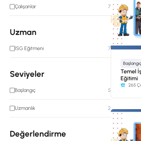
Çalışanlar
7
Uzman
İSG Eğitmeni
7
Başlangı
Temel İş
Seviyeler
Eğitimi
265 Ça
Başlangıç
5
Uzmanlık
2
Değerlendirme