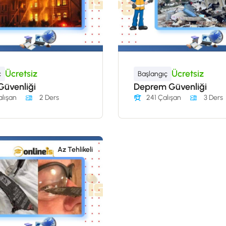
Ücretsiz
Ücretsiz
ç
Başlangıç
Güvenliği
Deprem Güvenliği
lışan
2 Ders
241 Çalışan
3 Ders
Az Tehlikeli