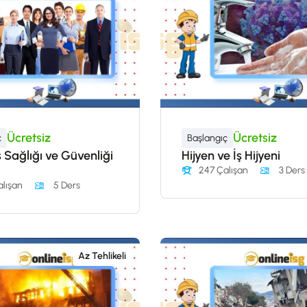
Ücretsiz
Ücretsiz
ç
Başlangıç
 Sağlığı ve Güvenliği
Hijyen ve İş Hijyeni
247 Çalışan
3 Ders
lışan
5 Ders
Az Tehlikeli