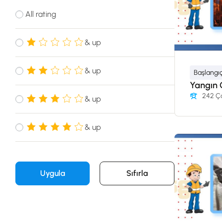
All rating
& up
& up
Başlangı
Yangın 
242 Ça
& up
& up
Uygula
Sıfırla