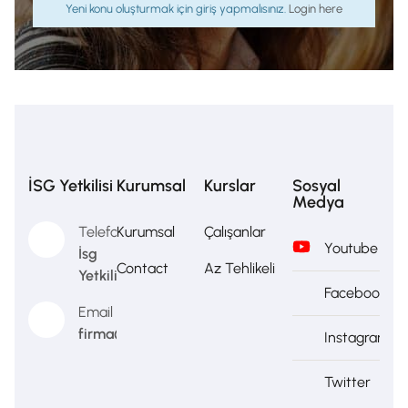
Yeni konu oluşturmak için giriş yapmalısınız.
Login here
İSG Yetkilisi
Kurumsal
Kurslar
Sosyal
Medya
Telefon
Kurumsal
Çalışanlar
Youtube
İsg
Contact
Az Tehlikeli
Yetkilisi
Facebook
Email
firma@firma.com
Instagram
Twitter