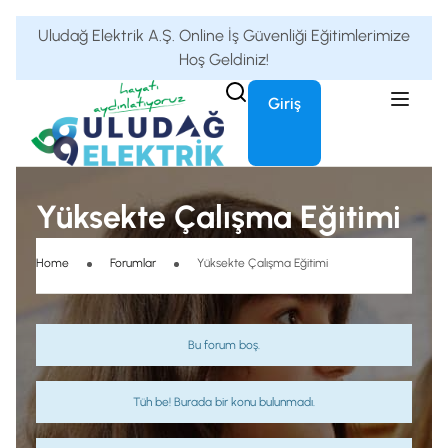
Uludağ Elektrik A.Ş. Online İş Güvenliği Eğitimlerimize
Hoş Geldiniz!
Giriş
Yüksekte Çalışma Eğitimi
Home
Forumlar
Yüksekte Çalışma Eğitimi
Bu forum boş.
Tüh be! Burada bir konu bulunmadı.