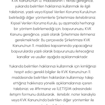
KVK Kanunu’nun 13. maddesinin 1. fıkrası gereğince,
yukarıda belirtilen haklarınızı kullanmak ile ilgili
talebinizi, yazılı veya Kişisel Verileri Koruma Kurulu’nun
belirlediği diğer yöntemlerle Şirketimize iletebilirsiniz.
Kişisel Verileri Koruma Kurulu, şu aşamada herhangi
bir yöntem belirlemediği için, başvurunuzu, KVK
Kanunu gereğince, yazılı olarak Şirketimize iletmeniz
gerekmektedir. Bu çerçevede Şirketimize KVK
Kanunu’nun 11. maddesi kapsamında yapacağınız
başvurularda yazılı olarak başvurunuzu ileteceğiniz
kanallar ve usuller aşağıda açıklanmaktadır.
Yukarıda belirtilen haklarınızı kullanmak için kimliğinizi
tespit edici gerekli bilgiler ile KVK Kanunu’nun 11.
maddesinde belirtilen haklardan kullanmayı talep
ettiğiniz hakkınıza yönelik açıklamalarınızı içeren
talebinizi; ve #firmanız ve İLETİŞİM adresindeki
iletişim formunu doldurarak, iletebilir, noter kanalıyla
veya KVK Kanunu’nda belirtilen diğer yöntemler ile