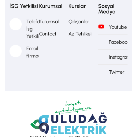
İSG Yetkilisi
Kurumsal
Kurslar
Sosyal
Medya
Telefon
Kurumsal
Çalışanlar
Youtube
İsg
Contact
Az Tehlikeli
Yetkilisi
Facebook
Email
firma@firma.com
Instagram
Twitter