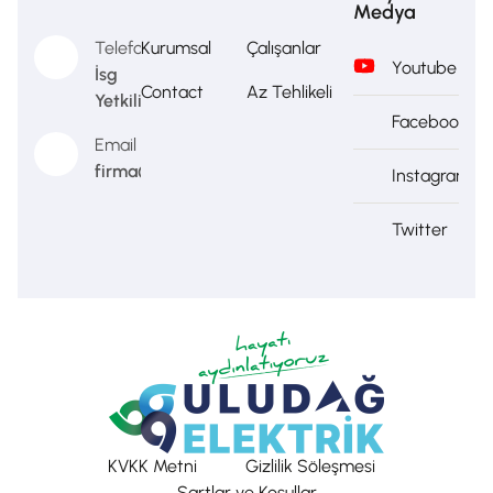
Medya
Telefon
Kurumsal
Çalışanlar
Youtube
İsg
Contact
Az Tehlikeli
Yetkilisi
Facebook
Email
firma@firma.com
Instagram
Twitter
KVKK Metni
Gizlilik Söleşmesi
Şartlar ve Koşullar