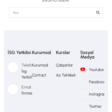
yardımcı olabilir.
İSG Yetkilisi
Kurumsal
Kurslar
Sosyal
Medya
Telefon
Kurumsal
Çalışanlar
Youtube
İsg
Contact
Az Tehlikeli
Yetkilisi
Facebook
Email
firma@firma.com
Instagram
Twitter