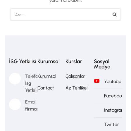
yardımcı olabilir.
İSG Yetkilisi
Kurumsal
Kurslar
Sosyal
Medya
Telefon
Kurumsal
Çalışanlar
Youtube
İsg
Contact
Az Tehlikeli
Yetkilisi
Facebook
Email
firma@firma.com
Instagram
Twitter