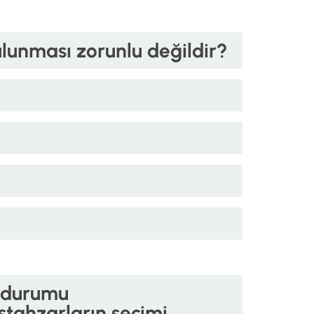
lunması zorunlu değildir?
ın durumu
stahzarların seçimi