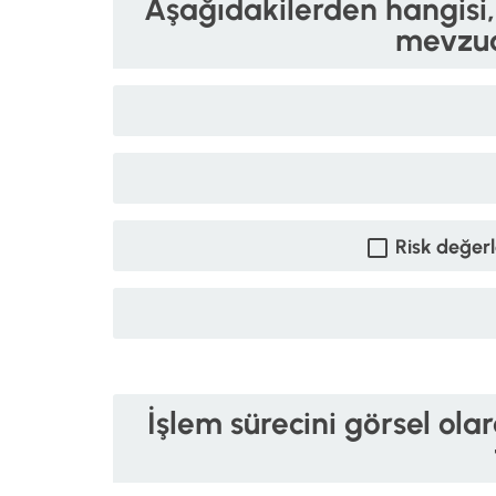
Aşağıdakilerden hangisi, i
mevzua
Risk değerl
İşlem sürecini görsel ol