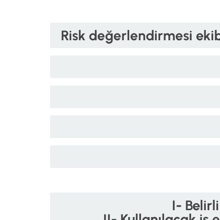
Risk değerlendirmesi eki
I- Belir
II- Kullanılacak i