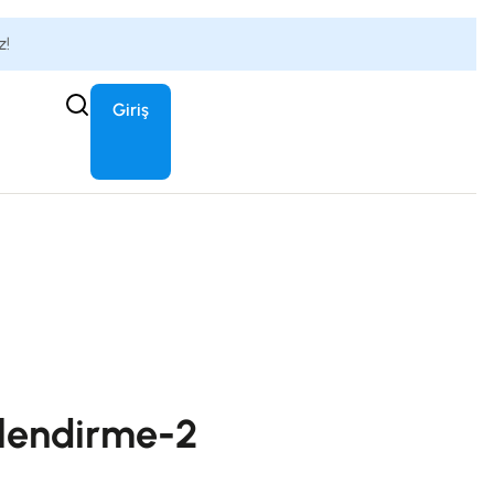
z!
Giriş
rlendirme-2