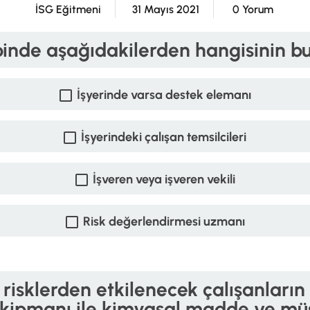
İSG Eğitmeni
31 Mayıs 2021
0 Yorum
binde aşağıdakilerden hangisinin bu
İşyerinde varsa destek elemanı
İşyerindeki çalışan temsilcileri
İşveren veya işveren vekili
Risk değerlendirmesi uzmanı
li risklerden etkilenecek çalışanlar
ş ekipmanı ile kimyasal madde ve mü