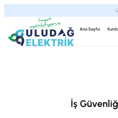
U
Ana Sayfa
Kursl
İş Güvenli