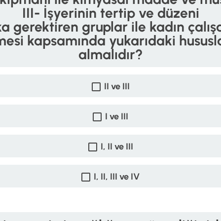
III- İşyerinin tertip ve düzeni
ika gerektiren gruplar ile kadın çalı
rmesi kapsamında yukarıdaki hususla
almalıdır?
II ve III
I ve III
I, II ve III
I, II, III ve IV