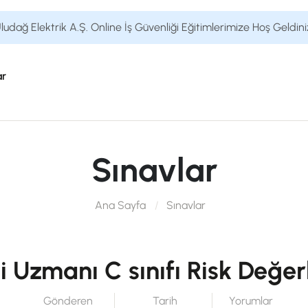
ludağ Elektrik A.Ş. Online İş Güvenliği Eğitimlerimize Hoş Geldini
ar
Sınavlar
Ana Sayfa
Sınavlar
ği Uzmanı C sınıfı Risk Değe
Gönderen
Tarih
Yorumlar