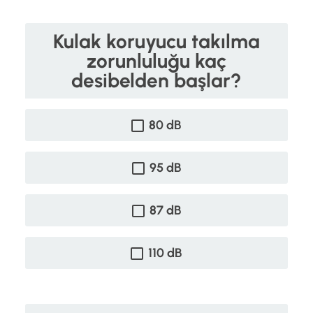
Kulak koruyucu takılma
zorunluluğu kaç
desibelden başlar?
80 dB
95 dB
87 dB
110 dB