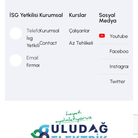
İSG Yetkilisi
Kurumsal
Kurslar
Sosyal
Medya
Telefon
Kurumsal
Çalışanlar
Youtube
İsg
Contact
Az Tehlikeli
Yetkilisi
Facebook
Email
firma@firma.com
Instagram
Twitter