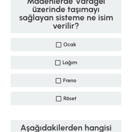
Madenlerde Varagel
üzerinde taşımayı
sağlayan sisteme ne isim
verilir?
Ocak
Lağım
Freno
Röset
Aşağıdakilerden hangisi