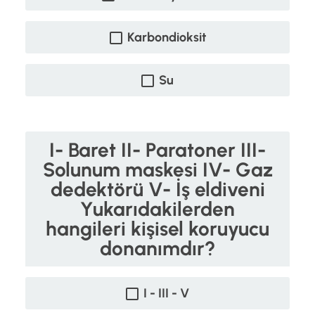
Karbondioksit
Su
I- Baret II- Paratoner III-
Solunum maskesi IV- Gaz
dedektörü V- İş eldiveni
Yukarıdakilerden
hangileri kişisel koruyucu
donanımdır?
I - III - V