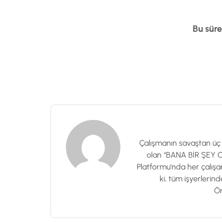
Bu süre
Çalışmanın savaştan üç 
olan “BANA BİR ŞEY OL
Platformu'nda her çalışa
ki, tüm işyerlerind
Ön