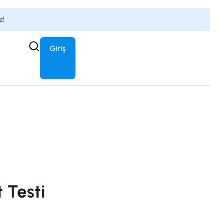
z!
Giriş
 Testi