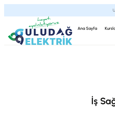
U
Ana Sayfa
Kursl
İş Sa