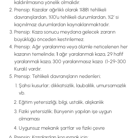
kaldırılmasına yönelik olmalıdır.
Prensip: Kazalar ağırlıklı olarak %88’i tehlikeli
davranışlardan, %10’u tehlikeli durumlardan, %2′ si
kaçınılmaz durumlardan kaynaklanmaktadır.
Prensip: Kaza sonucu meydana gelecek zararın
büyüklüğü önceden kestirilemez.
Prensip: Ağır yaralanma veya ölümle neticelenen her
kazanın temelinde;
1
ağır yaralanmalı kaza, 29 hafif
yaralanmalı kaza, 300 yaralanmasız kaza (1-29-300
Kuralı) vardır.
Prensip: Tehlikeli davranışların nedenleri;
Şahsi kusurlar; dikkatsizlik, laubalilik, umursamazlık
vb.
Eğitim yetersizliği, bilgi, ustalık, alışkanlık
Fiziki yetersizlik; Bünyenin yapılan işe uygun
olmaması
Uygunsuz mekanik şartlar ve fiziki çevre
Prensip: Kazalardan korunmak için;