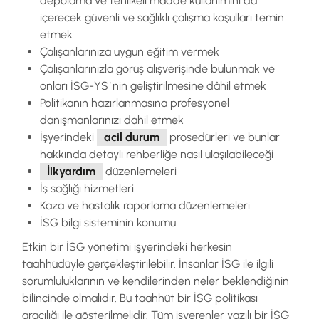
depolama ve tehlikeli madde kullanımını da
içerecek güvenli ve sağlıklı çalışma koşulları temin
etmek
Çalışanlarınıza uygun eğitim vermek
Çalışanlarınızla görüş alışverişinde bulunmak ve
onları İSG-YS`nin geliştirilmesine dâhil etmek
Politikanın hazırlanmasına profesyonel
danışmanlarınızı dahil etmek
İşyerindeki
acil durum
prosedürleri ve bunlar
hakkında detaylı rehberliğe nasıl ulaşılabileceği
İlkyardım
düzenlemeleri
İş sağlığı hizmetleri
Kaza ve hastalık raporlama düzenlemeleri
İSG bilgi sisteminin konumu
Etkin bir İSG yönetimi işyerindeki herkesin
taahhüdüyle gerçekleştirilebilir. İnsanlar İSG ile ilgili
sorumluluklarının ve kendilerinden neler beklendiğinin
bilincinde olmalıdır. Bu taahhüt bir İSG politikası
aracılığı ile gösterilmelidir. Tüm işverenler yazılı bir İSG