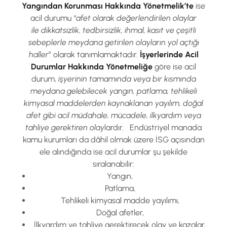
Yangından Korunması Hakkında Yönetmelik’te
ise
acil durumu “
afet olarak değerlendirilen olaylar
ile dikkatsizlik, tedbirsizlik, ihmal, kasıt ve çeşitli
sebeplerle meydana getirilen olayların yol açtığı
haller
” olarak tanımlamaktadır.
İşyerlerinde Acil
Durumlar Hakkında Yönetmeliğe
göre ise acil
durum,
işyerinin tamamında veya bir kısmında
meydana gelebilecek yangın, patlama, tehlikeli
kimyasal maddelerden kaynaklanan yayılım, doğal
afet gibi acil müdahale, mücadele, ilkyardım veya
tahliye gerektiren olay
lardır. Endüstriyel manada
kamu kurumları da dâhil olmak üzere İSG açısından
ele alındığında ise acil durumlar şu şekilde
sıralanabilir:
Yangın,
Patlama,
Tehlikeli kimyasal madde yayılımı,
Doğal afetler,
İlkyardım ve tahliye gerektirecek olay ve kazalar,