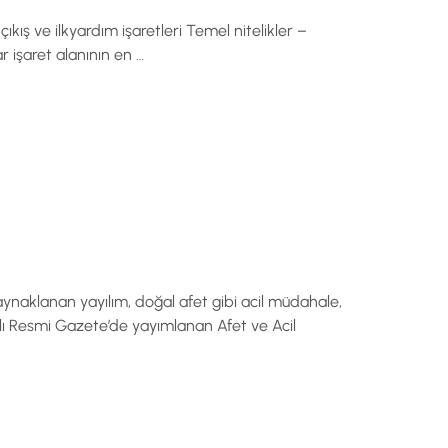
il çıkış ve ilkyardım işaretleri Temel nitelikler –
 işaret alanının en …
naklanan yayılım, doğal afet gibi acil müdahale,
ılı Resmi Gazete’de yayımlanan Afet ve Acil