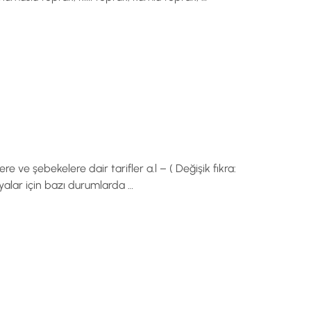
e ve şebekelere dair tarifler a.l – ( Değişik fıkra:
şyalar için bazı durumlarda …