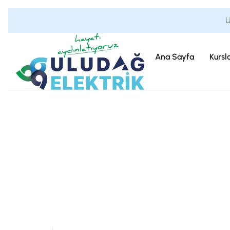
U
Ana Sayfa
Kursl