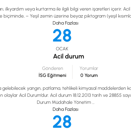
ları, ilkyardım veya kurtarma ile ilgili bilgi veren işaretleri içerir. Ac
 biçiminde, – Yeşil zemin üzerine beyaz piktogram (yeşil kısımlar
Daha Fazlası
28
OCAK
Acil durum
Gönderen
Yorumlar
İSG Eğitmeni
0 Yorum
elebilecek yangın, patlama, tehlikeli kimyasal maddelerden kay
n olaylar Acil Durum’dur. Acil durum 18.12.2013 tarih ve 28855 say
Durum Müdahale Yönetim …
Daha Fazlası
28