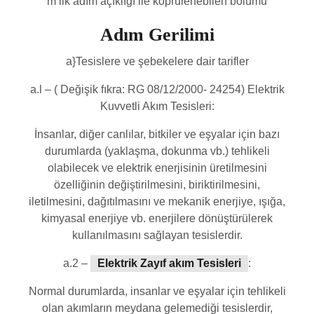
m’lik adım açıklığı ile köprülenebilen bölümü
Adım Gerilimi
a}Tesislere ve şebekelere dair tarifler
a.l – ( Değişik fıkra: RG 08/12/2000- 24254) Elektrik
Kuvvetli Akım Tesisleri:
İnsanlar, diğer canlılar, bitkiler ve eşyalar için bazı
durumlarda (yaklaşma, dokunma vb.) tehlikeli
olabilecek ve elektrik enerjisinin üretilmesini
özelliğinin değiştirilmesini, biriktirilmesini,
iletilmesini, dağıtılmasını ve mekanik enerjiye, ışığa,
kimyasal enerjiye vb. enerjilere dönüştürülerek
kullanılmasını sağlayan tesislerdir.
a.2 –
Elektrik Zayıf akım Tesisleri
:
Normal durumlarda, insanlar ve eşyalar için tehlikeli
olan akımların meydana gelemediği tesislerdir,