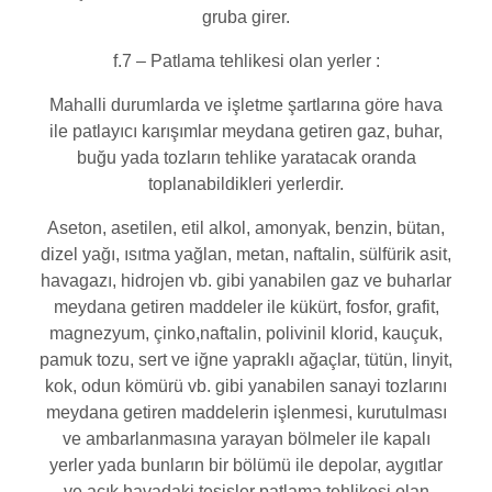
gruba girer.
f.7 – Patlama tehlikesi olan yerler :
Mahalli durumlarda ve işletme şartlarına göre hava
ile patlayıcı karışımlar meydana getiren gaz, buhar,
buğu yada tozların tehlike yaratacak oranda
toplanabildikleri yerlerdir.
Aseton, asetilen, etil alkol, amonyak, benzin, bütan,
dizel yağı, ısıtma yağlan, metan, naftalin, sülfürik asit,
havagazı, hidrojen vb. gibi yanabilen gaz ve buharlar
meydana getiren maddeler ile kükürt, fosfor, grafit,
magnezyum, çinko,naftalin, polivinil klorid, kauçuk,
pamuk tozu, sert ve iğne yapraklı ağaçlar, tütün, linyit,
kok, odun kömürü vb. gibi yanabilen sanayi tozlarını
meydana getiren maddelerin işlenmesi, kurutulması
ve ambarlanmasına yarayan bölmeler ile kapalı
yerler yada bunların bir bölümü ile depolar, aygıtlar
ve açık havadaki tesisler patlama tehlikesi olan