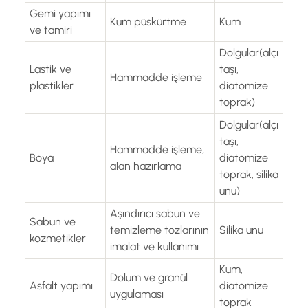
Gemi yapımı
Kum püskürtme
Kum
ve tamiri
Dolgular(alçı
Lastik ve
taşı,
Hammadde işleme
plastikler
diatomize
toprak)
Dolgular(alçı
taşı,
Hammadde işleme,
Boya
diatomize
alan hazırlama
toprak, silika
unu)
Aşındırıcı sabun ve
Sabun ve
temizleme tozlarının
Silika unu
kozmetikler
imalat ve kullanımı
Kum,
Dolum ve granül
Asfalt yapımı
diatomize
uygulaması
toprak