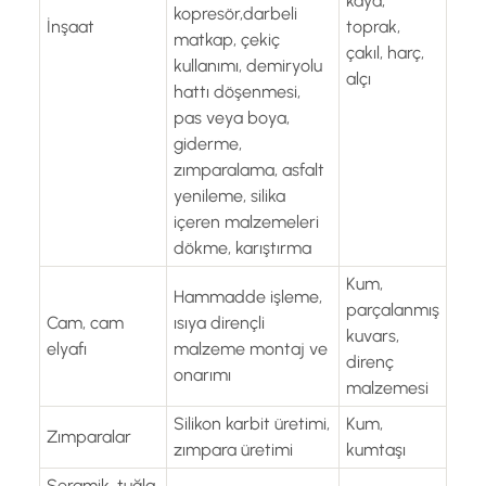
kaya,
kopresör,darbeli
İnşaat
toprak,
matkap, çekiç
çakıl, harç,
kullanımı, demiryolu
alçı
hattı döşenmesi,
pas veya boya,
giderme,
zımparalama, asfalt
yenileme, silika
içeren malzemeleri
dökme, karıştırma
Kum,
Hammadde işleme,
parçalanmış
Cam, cam
ısıya dirençli
kuvars,
elyafı
malzeme montaj ve
direnç
onarımı
malzemesi
Silikon karbit üretimi,
Kum,
Zımparalar
zımpara üretimi
kumtaşı
Seramik, tuğla,