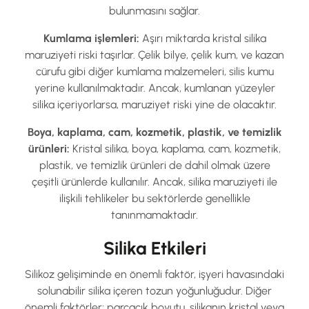
bulunmasını sağlar.
Kumlama iş
lemleri:
Aşırı miktarda kristal silika
maruziyeti riski taşırlar. Çelik bilye, çelik kum, ve kazan
cürufu gibi diğer kumlama malzemeleri, silis kumu
yerine kullanılmaktadır. Ancak, kumlanan yüzeyler
silika içeriyorlarsa, maruziyet riski yine de olacaktır.
Boya, kaplama,
cam,
kozmetik, plastik,
ve temizlik
ürünleri:
Kristal silika, boya, kaplama, cam, kozmetik,
plastik, ve temizlik ürünleri de dahil olmak üzere
çeşitli ürünlerde kullanılır. Ancak, silika maruziyeti ile
ilişkili tehlikeler bu sektörlerde genellikle
tanınmamaktadır.
Silika Etkileri
Silikoz gelişiminde en önemli faktör, işyeri havasındaki
solunabilir silika içeren tozun yoğunluğudur. Diğer
önemli faktörler; parçacık boyutu, silikanın kristal veya