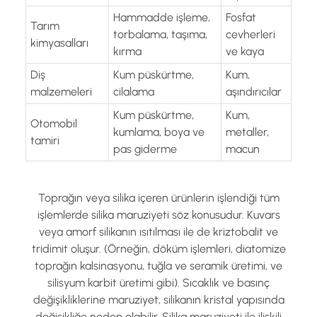
Hammadde işleme,
Fosfat
Tarım
torbalama, taşıma,
cevherleri
kimyasalları
kırma
ve kaya
Diş
Kum püskürtme,
Kum,
malzemeleri
cilalama
aşındırıcılar
Kum püskürtme,
Kum,
Otomobil
kumlama, boya ve
metaller,
tamiri
pas giderme
macun
Toprağın veya silika içeren ürünlerin işlendiği tüm
işlemlerde silika maruziyeti söz konusudur. Kuvars
veya amorf silikanın ısıtılması ile de kriztobalit ve
tridimit oluşur. (Örneğin, döküm işlemleri, diatomize
toprağın kalsinasyonu, tuğla ve seramik üretimi, ve
silisyum karbit üretimi gibi). Sıcaklık ve basınç
değişikliklerine maruziyet, silikanın kristal yapısında
değişikliğe neden olabilir. Silika maruziyeti ile ilişkili