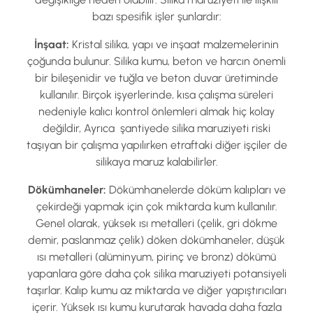
bazı spesifik işler şunlardır:
İ
nş
aat:
Kristal silika, yapı ve inşaat malzemelerinin
çoğunda bulunur. Silika kumu, beton ve harcın önemli
bir bileşenidir ve tuğla ve beton duvar üretiminde
kullanılır. Birçok işyerlerinde, kısa çalışma süreleri
nedeniyle kalıcı kontrol önlemleri almak hiç kolay
değildir, Ayrıca şantiyede silika maruziyeti riski
taşıyan bir çalışma yapılırken etraftaki diğer işçiler de
silikaya maruz kalabilirler.
Dökümhaneler:
Dökümhanelerde döküm kalıpları ve
çekirdeği yapmak için çok miktarda kum kullanılır.
Genel olarak, yüksek ısı metalleri (çelik, gri dökme
demir, paslanmaz çelik) döken dökümhaneler, düşük
ısı metalleri (alüminyum, pirinç ve bronz) dökümü
yapanlara göre daha çok silika maruziyeti potansiyeli
taşırlar. Kalıp kumu az miktarda ve diğer yapıştırıcıları
içerir. Yüksek ısı kumu kurutarak havada daha fazla