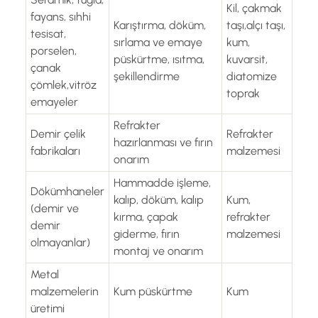
Kil, çakmak
fayans, sıhhi
Karıştırma, döküm,
taşı,alçı taşı,
tesisat,
sırlama ve emaye
kum,
porselen,
püskürtme, ısıtma,
kuvarsit,
çanak
şekillendirme
diatomize
çömlek,vitröz
toprak
emayeler
Refrakter
Demir çelik
Refrakter
hazırlanması ve fırın
fabrikaları
malzemesi
onarım
Hammadde işleme,
Dökümhaneler
kalıp, döküm, kalıp
Kum,
(demir ve
kırma, çapak
refrakter
demir
giderme, fırın
malzemesi
olmayanlar)
montaj ve onarım
Metal
malzemelerin
Kum püskürtme
Kum
üretimi