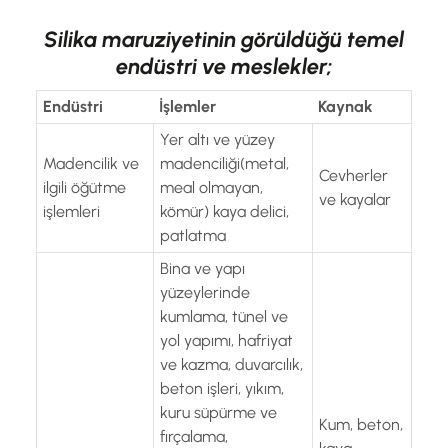
Silika maruziyetinin görüldüğü temel
endüstri ve meslekler;
Endüstri
İşlemler
Kaynak
Yer altı ve yüzey
Madencilik ve
madenciliği(metal,
Cevherler
ilgili öğütme
meal olmayan,
ve kayalar
işlemleri
kömür) kaya delici,
patlatma
Bina ve yapı
yüzeylerinde
kumlama, tünel ve
yol yapımı, hafriyat
ve kazma, duvarcılık,
beton işleri, yıkım,
kuru süpürme ve
Kum, beton,
fırçalama,