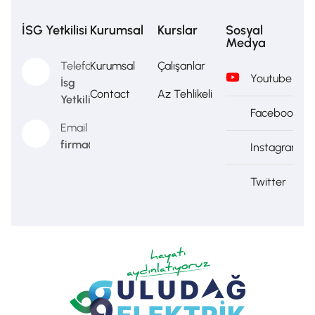
İSG Yetkilisi
Kurumsal
Kurslar
Sosyal
Medya
Telefon
Kurumsal
Çalışanlar
Youtube
İsg
Contact
Az Tehlikeli
Yetkilisi
Facebook
Email
firma@firma.com
Instagram
Twitter