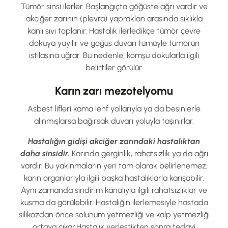
Tümör sinsi ilerler. Başlangıçta göğüste ağrı vardır ve
akciğer zarının (plevra) yapraklan arasında sıklıkla
kanlı sıvı toplanır. Hastalık ilerledikçe tümör çevre
dokuya yayılır ve göğüs duvarı tümüyle tümörün
istilasına uğrar. Bu nedenle, komşu dokularla ilgili
belirtiler görülür.
Karın zarı mezotelyomu
Asbest lifleri kama lenf yollarıyla ya da besinlerle
alınmışlarsa bağırsak duvarı yoluyla taşınırlar.
Hastalığın gidişi akciğer zarındaki hastalıktan
daha sinsidir.
Karında gerginlik, rahatsızlık ya da ağrı
vardır. Bu yakınmaların yeri tam olarak belirlenemez;
karın organlarıyla ilgili başka hastalıklarla karışabilir.
Aynı zamanda sindirim kanalıyla ilgili rahatsızlıklar ve
kusma da görülebilir. Hastalığın ilerlemesiyle hastada
sili­kozdan önce solunum yetmezliği ve kalp yetmezliği
ortaya çıkar.Hastalık yerleştikten sonra tedavi