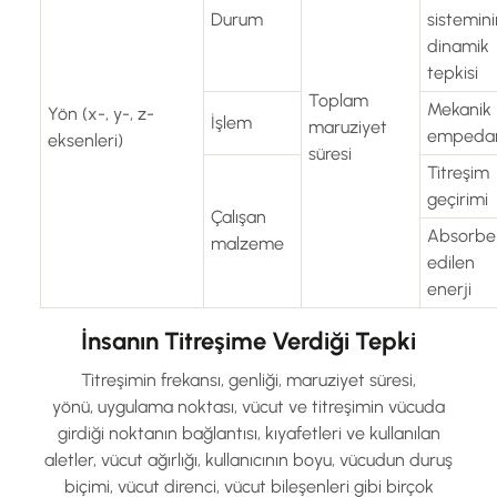
Durum
sistemini
dinamik
tepkisi
Toplam
Mekanik
Yön (x-, y-, z-
İşlem
maruziyet
empeda
eksenleri)
süresi
Titreşim
geçirimi
Çalışan
Absorbe
malzeme
edilen
enerji
İnsanın Titreşime Verdiği Tepki
Titreşimin frekansı, genliği, maruziyet süresi,
yönü, uygulama noktası, vücut ve titreşimin vücuda
girdiği noktanın bağlantısı, kıyafetleri ve kullanılan
aletler, vücut ağırlığı, kullanıcının boyu, vücudun duruş
biçimi, vücut direnci, vücut bileşenleri gibi birçok