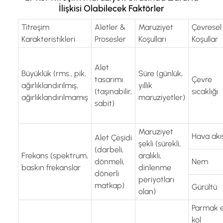
İlişkisi Olabilecek Faktörler
Titreşim
Aletler &
Maruziyet
Çevresel
Karakteristikleri
Prosesler
Koşulları
Koşullar
Alet
Büyüklük (rms., pik,
Süre (günlük,
tasarımı
Çevre
ağırlıklandırılmış,
yıllık
(taşınabilir,
sıcaklığı
ağırlıklandırılmamış
maruziyetler)
sabit)
Maruziyet
Hava akış
Alet Çeşidi
şekli (sürekli,
(darbeli,
Frekans (spektrum,
aralıklı,
dönmeli,
Nem
baskın frekanslar
dinlenme
dönerli
periyotları
matkap)
Gürültü
olan)
Parmak e
kol