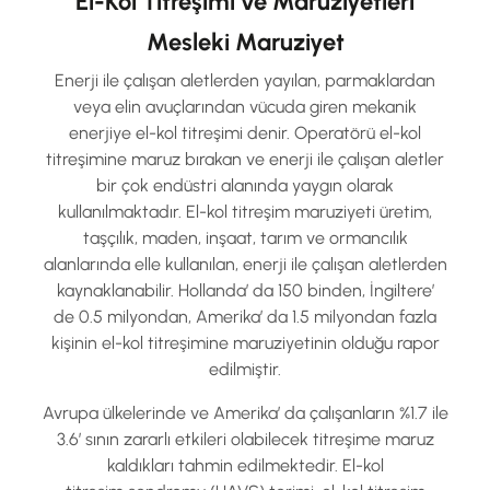
El-Kol Titreşimi ve Maruziyetleri
Mesleki Maruziyet
Enerji ile çalışan aletlerden yayılan, parmaklardan
veya elin avuçlarından vücuda giren mekanik
enerjiye el-kol titreşimi denir. Operatörü el-kol
titreşimine maruz bırakan ve enerji ile çalışan aletler
bir çok endüstri alanında yaygın olarak
kullanılmaktadır. El-kol titreşim maruziyeti üretim,
taşçılık, maden, inşaat, tarım ve ormancılık
alanlarında elle kullanılan, enerji ile çalışan aletlerden
kaynaklanabilir. Hollanda’ da 150 binden, İngiltere’
de 0.5 milyondan, Amerika’ da 1.5 milyondan fazla
kişinin el-kol titreşimine maruziyetinin olduğu rapor
edilmiştir.
Avrupa ülkelerinde ve Amerika’ da çalışanların %1.7 ile
3.6’ sının zararlı etkileri olabilecek titreşime maruz
kaldıkları tahmin edilmektedir. El-kol