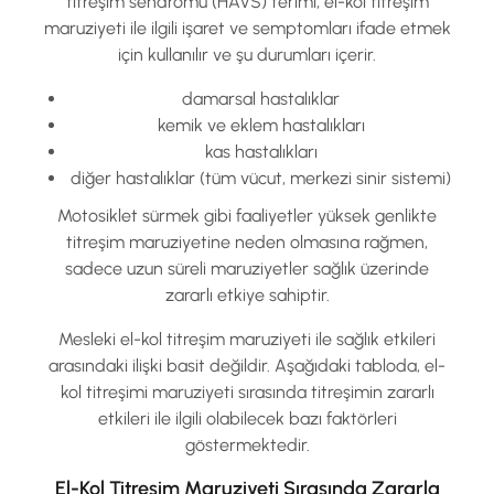
titreşim sendromu (HAVS) terimi, el-kol titreşim
maruziyeti ile ilgili işaret ve semptomları ifade etmek
için kullanılır ve şu durumları içerir.
damarsal hastalıklar
kemik ve eklem hastalıkları
kas hastalıkları
diğer hastalıklar (tüm vücut, merkezi sinir sistemi)
Motosiklet sürmek gibi faaliyetler yüksek genlikte
titreşim maruziyetine neden olmasına rağmen,
sadece uzun süreli maruziyetler sağlık üzerinde
zararlı etkiye sahiptir.
Mesleki el-kol titreşim maruziyeti ile sağlık etkileri
arasındaki ilişki basit değildir. Aşağıdaki tabloda, el-
kol titreşimi maruziyeti sırasında titreşimin zararlı
etkileri ile ilgili olabilecek bazı faktörleri
göstermektedir.
El-Kol Titreşim Maruziyeti Sırasında Zararla