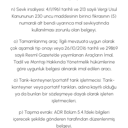
n) Sevk irsaliyesi: 4/1/1961 tarihli ve 213 sayılı Vergi Usul
Kanununun 230 uncu maddesinin birinci fıkrasının (5)
numaralı alt bendi uyarınca mal sevkiyatında
kullanılması zorunlu olan belgeyi,
o) Tamamlanmış araç: İlgili mevzuata uygun olarak
çok aşamalı tip onayı veya 26/10/2016 tarihli ve 29869
sayılı Resmî Gazete’de yayımlanan Araçların İmal,
Tadil ve Montajı Hakkında Yönetmelik hükümlerine
göre uygunluk belgesi alınarak imal edilen aracı,
ö) Tank-konteyner/portatif tank işletmecisi: Tank-
konteyner veya portatif tankları, adına kayıtlı olduğu
ya da bunları bir sözleşmeye dayalı olarak işleten
işletmecileri,
p) Taşıma evrakı: ADR Bölüm 5.4.1’deki bilgileri
içerecek şekilde gönderen tarafından düzenlenmiş
belgeyi,