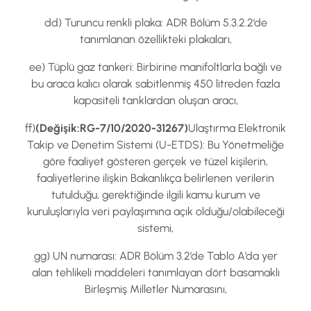
dd) Turuncu renkli plaka: ADR Bölüm 5.3.2.2’de
tanımlanan özellikteki plakaları,
ee) Tüplü gaz tankeri: Birbirine manifoltlarla bağlı ve
bu araca kalıcı olarak sabitlenmiş 450 litreden fazla
kapasiteli tanklardan oluşan aracı,
ff)
(Değişik:RG-7/10/2020-31267)
Ulaştırma Elektronik
Takip ve Denetim Sistemi (U-ETDS): Bu Yönetmeliğe
göre faaliyet gösteren gerçek ve tüzel kişilerin,
faaliyetlerine ilişkin Bakanlıkça belirlenen verilerin
tutulduğu, gerektiğinde ilgili kamu kurum ve
kuruluşlarıyla veri paylaşımına açık olduğu/olabileceği
sistemi,
gg) UN numarası: ADR Bölüm 3.2’de Tablo A’da yer
alan tehlikeli maddeleri tanımlayan dört basamaklı
Birleşmiş Milletler Numarasını,