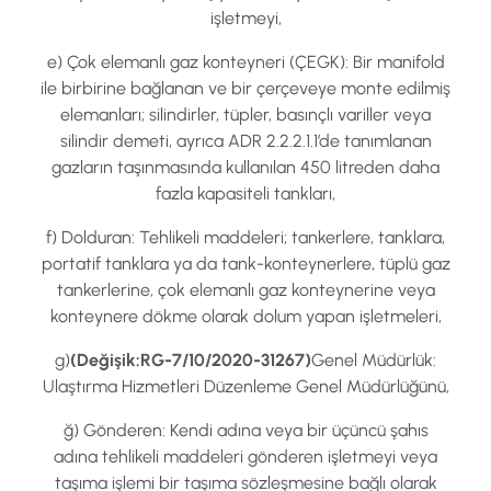
işletmeyi,
e) Çok elemanlı gaz konteyneri (ÇEGK): Bir manifold
ile birbirine bağlanan ve bir çerçeveye monte edilmiş
elemanları; silindirler, tüpler, basınçlı variller veya
silindir demeti, ayrıca ADR 2.2.2.1.1’de tanımlanan
gazların taşınmasında kullanılan 450 litreden daha
fazla kapasiteli tankları,
f) Dolduran: Tehlikeli maddeleri; tankerlere, tanklara,
portatif tanklara ya da tank-konteynerlere, tüplü gaz
tankerlerine, çok elemanlı gaz konteynerine veya
konteynere dökme olarak dolum yapan işletmeleri,
g)
(Değişik:RG-7/10/2020-31267)
Genel Müdürlük:
Ulaştırma Hizmetleri Düzenleme Genel Müdürlüğünü,
ğ) Gönderen: Kendi adına veya bir üçüncü şahıs
adına tehlikeli maddeleri gönderen işletmeyi veya
taşıma işlemi bir taşıma sözleşmesine bağlı olarak