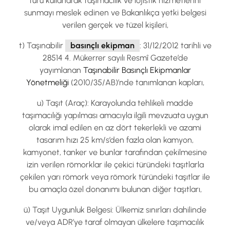
türü kullanarak taşımacılık ve lojistik hizmetlerini
sunmayı meslek edinen ve Bakanlıkça yetki belgesi
verilen gerçek ve tüzel kişileri,
t) Taşınabilir
basınçlı ekipman
: 31/12/2012 tarihli ve
28514 4. Mükerrer sayılı Resmî Gazete’de
yayımlanan
Taşınabilir Basınçlı Ekipmanlar
Yönetmeliği
(2010/35/AB)’nde tanımlanan kapları,
u) Taşıt (Araç): Karayolunda tehlikeli madde
taşımacılığı yapılması amacıyla ilgili mevzuata uygun
olarak imal edilen en az dört tekerlekli ve azami
tasarım hızı 25 km/s’den fazla olan kamyon,
kamyonet, tanker ve bunlar tarafından çekilmesine
izin verilen römorklar ile çekici türündeki taşıtlarla
çekilen yarı römork veya römork türündeki taşıtlar ile
bu amaçla özel donanımı bulunan diğer taşıtları,
ü) Taşıt Uygunluk Belgesi: Ülkemiz sınırları dahilinde
ve/veya ADR’ye taraf olmayan ülkelere taşımacılık