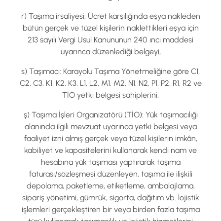
r) Taşıma irsaliyesi: Ücret karşılığında eşya nakleden
bütün gerçek ve tüzel kişilerin naklettikleri eşya için
213 sayılı Vergi Usul Kanununun 240 ıncı maddesi
uyarınca düzenlediği belgeyi,
s) Taşımacı: Karayolu Taşıma Yönetmeliğine göre C1,
C2, C3, K1, K2, K3, L1, L2, M1, M2, N1, N2, P1, P2, R1, R2 ve
TİO yetki belgesi sahiplerini,
ş) Taşıma İşleri Organizatörü (TİO): Yük taşımacılığı
alanında ilgili mevzuat uyarınca yetki belgesi veya
faaliyet izni almış gerçek veya tüzel kişilerin imkân,
kabiliyet ve kapasitelerini kullanarak kendi nam ve
hesabına yük taşıması yaptırarak taşıma
faturası/sözleşmesi düzenleyen, taşıma ile ilişkili
depolama, paketleme, etiketleme, ambalajlama,
sipariş yönetimi, gümrük, sigorta, dağıtım vb. lojistik
işlemleri gerçekleştiren bir veya birden fazla taşıma