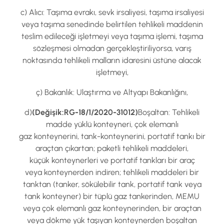
c) Alıcı: Taşıma evrakı, sevk irsaliyesi, taşıma irsaliyesi
veya taşıma senedinde belirtilen tehlikeli maddenin
teslim edileceği işletmeyi veya taşıma işlemi, taşıma
sözleşmesi olmadan gerçekleştiriliyorsa, varış
noktasında tehlikeli malların idaresini üstüne alacak
işletmeyi,
ç) Bakanlık: Ulaştırma ve Altyapı Bakanlığını,
d)
(Değişik:RG-18/1/2020-31012)
Boşaltan: Tehlikeli
madde yüklü konteyneri, çok elemanlı
gaz konteynerini, tank-konteynerini, portatif tankı bir
araçtan çıkartan; paketli tehlikeli maddeleri,
küçük konteynerleri ve portatif tankları bir araç
veya konteynerden indiren; tehlikeli maddeleri bir
tanktan (tanker, sökülebilir tank, portatif tank veya
tank konteyner) bir tüplü gaz tankerinden, MEMU
veya çok elemanlı gaz konteynerinden, bir araçtan
veya dökme yük taşıyan konteynerden boşaltan