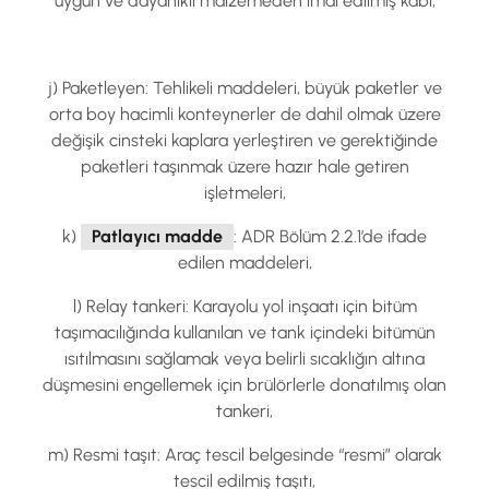
uygun ve dayanıklı malzemeden imal edilmiş kabı,
j) Paketleyen: Tehlikeli maddeleri, büyük paketler ve
orta boy hacimli konteynerler de dahil olmak üzere
değişik cinsteki kaplara yerleştiren ve gerektiğinde
paketleri taşınmak üzere hazır hale getiren
işletmeleri,
k)
Patlayıcı madde
: ADR Bölüm 2.2.1’de ifade
edilen maddeleri,
l) Relay tankeri: Karayolu yol inşaatı için bitüm
taşımacılığında kullanılan ve tank içindeki bitümün
ısıtılmasını sağlamak veya belirli sıcaklığın altına
düşmesini engellemek için brülörlerle donatılmış olan
tankeri,
m) Resmi taşıt: Araç tescil belgesinde “resmi” olarak
tescil edilmiş taşıtı,