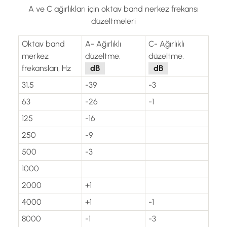
A ve C ağırlıkları için oktav band nerkez frekansı
düzeltmeleri
Oktav band
A- Ağırlıklı
C- Ağırlıklı
merkez
düzeltme,
düzeltme,
frekansları, Hz
dB
dB
31,5
-39
-3
63
-26
-1
125
-16
250
-9
500
-3
1000
2000
+1
4000
+1
-1
8000
-1
-3