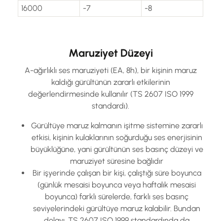
16000
-7
-8
Maruziyet Düzeyi
A-ağırlıklı ses maruziyeti (EA, 8h), bir kişinin maruz
kaldığı gürültünün zararlı etkilerinin
değerlendirmesinde kullanılır (TS 2607 ISO 1999
standardı).
Gürültüye maruz kalmanın işitme sistemine zararlı
etkisi, kişinin kulaklarının soğurduğu ses enerjisinin
büyüklüğüne, yani gürültünün ses basınç düzeyi ve
maruziyet süresine bağlıdır
Bir işyerinde çalışan bir kişi, çalıştığı süre boyunca
(günlük mesaisi boyunca veya haftalık mesaisi
boyunca) farklı sürelerde, farklı ses basınç
seviyelerindeki gürültüye maruz kalabilir. Bundan
dolayı, TS 2607 ISO 1999 standardında da