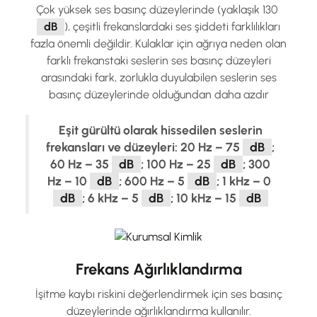
Çok yüksek ses basınç düzeylerinde (yaklaşık 130
dB
), çeşitli frekanslardaki ses şiddeti farklılıkları
fazla önemli değildir. Kulaklar için ağrıya neden olan
farklı frekanstaki seslerin ses basınç düzeyleri
arasındaki fark, zorlukla duyulabilen seslerin ses
basınç düzeylerinde olduğundan daha azdır
Eşit gürültü olarak hissedilen seslerin
frekansları ve düzeyleri: 20 Hz – 75
dB
;
60 Hz – 35
dB
; 100 Hz – 25
dB
; 300
Hz – 10
dB
; 600 Hz – 5
dB
; 1 kHz – 0
dB
; 6 kHz – 5
dB
; 10 kHz – 15
dB
Frekans Ağırlıklandırma
İşitme kaybı riskini değerlendirmek için ses basınç
düzeylerinde ağırlıklandırma kullanılır.