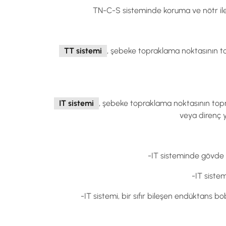
TN-C-S sisteminde koruma ve nötr iletk
TT sistemi
, şebeke topraklama noktasının t
IT sistemi
, şebeke topraklama noktasının top
veya direnç 
-IT sisteminde gövde (
-IT siste
-IT sistemi, bir sıfır bileşen endüktans 