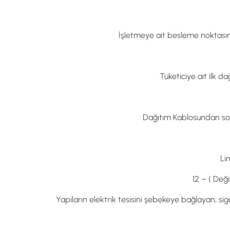
İşletmeye ait besleme noktasınd
Tüketiciye ait ilk d
Dağıtım Kablosundan son
Li
12 – ( Değ
Yapıların elektrik tesisini şebekeye bağlayan, si