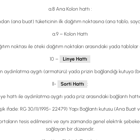
a.8 Ana Kolon hattı :
an (ana buat) tüketicinin ilk dağıtım noktasına (ana tablo, saya
a.9 – Kolon Hattı
ağıtım noktası ile öteki dağıtım noktaları arasındaki yada tablolar 
10 –
Linye Hattı
 aydınlatma aygıtı (armatürü) yada prizin bağlandığı kutuya (bua
ll-
Sorti Hattı
:
nye hattı ile aydınlatma aygıtı yada priz arasındaki bağlantı hattıd
işik ifade: RG 30/11/1995- 22479) Yapı Bağlantı kutusu (Ana Buat v
gortaların tesis edilmesini ve aynı zamanda genel elektrik şebekesi
sağlayan bir düzendir.