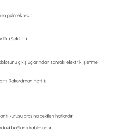
ana gelmektedir.
ür (Şekil -1.)
losunu çıkış uçlarından sonraki elektrik işletme
Hattı, Rakordman Hattı):
ntı kutusu arasına çekilen hatlardır.
ındaki bağlantı kablosudur.