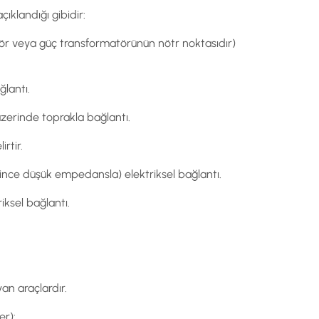
ıklandığı gibidir:
atör veya güç transformatörünün nötr noktasıdır)
lantı.
üzerinde toprakla bağlantı.
rtir.
ince düşük empedansla) elektriksel bağlantı.
ksel bağlantı.
an araçlardır.
er):