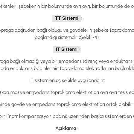
enleri, şebekenin bir bölümünde ayrı ayrı, bir bölümünde de ortak 
TT Sistemi
:
oprağa doğrudan bağlı olduğu ve gövdelerin şebeke topraklama e
bağlandığı sistemdir (Şekil 1-4).
IT Sistemi
:
rağa bağlı olmadığı veya bir empedans (direnç veya endüktans b
yada endüktans bobinlerinin topraklama elektrotlarına bağlı oldu
IT sistemleri üç şekilde uygulanabilir:
koruma) ve empedans topraklama elektrotları ayrı ayrı tesis edilmi
minde gövde ve empedans topraklama elektrotları ortak olabilir (Ş
bobini (nötr kompanzasyon bobini) üzerinden başka sistemlerden (T
Açıklama :