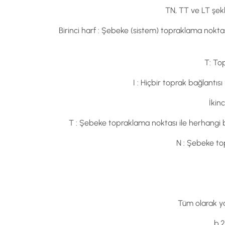
TN, TT ve LT şekl
Birinci harf : Şebeke (sistem) topraklama nokta
T: To
I : Hiçbir toprak bağlantı
İkin
T : Şebeke topraklama noktası ile herhangi 
N : Şebeke to
Tüm olarak ya
b.2