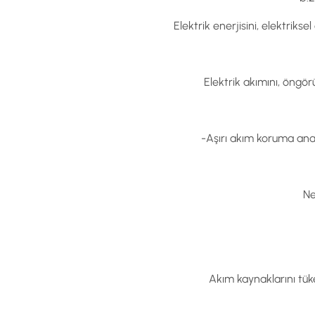
Elektrik enerjisini, elektrik
Elektrik akımını, öngö
-Aşırı akım koruma anah
Ne
Akım kaynaklarını tük