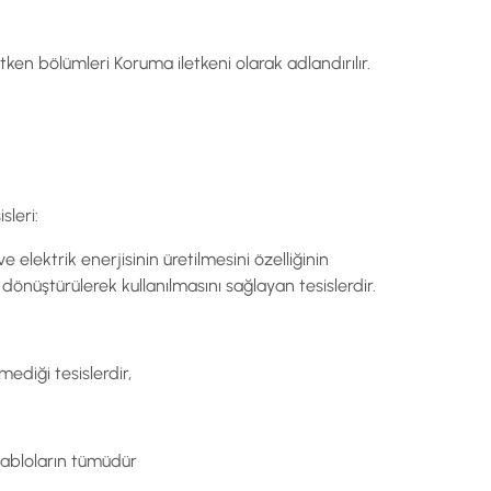
etken bölümleri Koruma iletkeni olarak adlandırılır.
sleri:
 elektrik enerjisinin üretilmesini özelliğinin
re dönüştürülerek kullanılmasını sağlayan tesislerdir.
ediği tesislerdir,
kabloların tümüdür