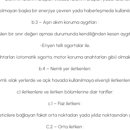
sel olmayan başka bir enerjiye çeviren yada haberleşmede kullanılan
b.3 – Aşırı akım koruma aygıtları :
rülen bir sınır değeri aşması durumunda kendiliğinden kesen aygıt 
-Eriyen telli sigortalar ile,
tarları (otomatik sigorta, motor koruma anahtarları gibi) olmak ü
b.4 – Nemli yer iletkenleri:
mli, ıslak yerlerde ve açık havada kullanılmaya elverişli iletkenlerd
c) iletkenlere ve iletken bölümlerine dair tarifler:
c.1 – Faz iletkeni :
eticilere bağlayan fakat orta noktadan yada yıldız noktasından ç
C.2 – Orta iletken :