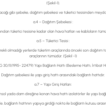
(Şekil-1).
lacağı gibi şebeke, dağıtım şebekesi ve tüketici tesisinden meyd
a.4 – Dağıtım Şebekesi :
dan tüketici tesisine kadar olan hava hatları ve kabloların tümüd
a.5 – Tüketici Tesisi :
kli olmadığı yerlerde tüketim araçlarında önceki son dağıtım tab
araçlarının tümüdür. (Şekil -1)
RG 30/11/1995- 22479) Yapı Bağlantı Hattı (Besleme Hattı, İrtibat 
Dağıtım şebekesi ile yapı giriş hattı arasındaki bağlantı hattıdır.
a.7 – Yapı Giriş Hatları:
nsol yada dam direğine konan hava hattı izolatörler ile yapı bağla
e, bağlantı hattının yapıya girdiği nokta ile bağlantı kutusu aras