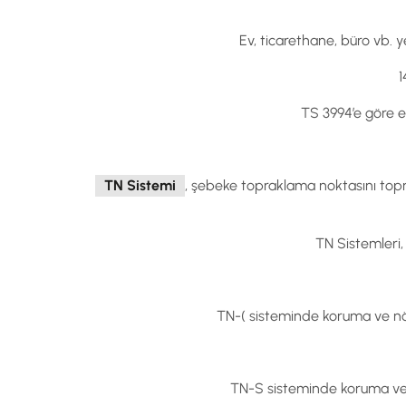
Ev, ticarethane, büro vb. y
1
TS 3994’e göre el
TN Sistemi
, şebeke topraklama noktasını topr
TN Sistemleri,
TN-( sisteminde koruma ve nötr 
TN-S sisteminde koruma ve 