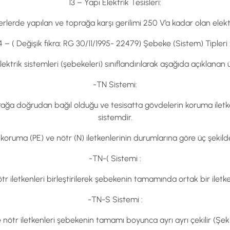
13 – Yapı Elektrik Tesisleri:
erlerde yapılan ve toprağa karşı gerilimi 250 V’a kadar olan elektri
4 – ( Değişik fıkra: RG 30/11/1995- 22479) Şebeke (Sistem) Tipleri :
ektrik sistemleri (şebekeleri) sınıflandırılarak aşağıda açıklanan üç
-TN Sistemi:
ağa doğrudan bağıl olduğu ve tesisatta gövdelerin koruma iletke
sistemdir.
 koruma (PE) ve nötr (N) iletkenlerinin durumlarına göre üç şekilde
-TN-( Sistemi :
iletkenleri birleştirilerek şebekenin tamamında ortak bir iletken 
-TN-S Sistemi :
nötr iletkenleri şebekenin tamamı boyunca ayrı ayrı çekilir (Ş