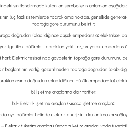
indeki sınıflandırmada kullanılan sembollerin anlamlan aşağıda aç
sının (üç fazlı sistemlerde topraklama noktası, genellikle gener
toprağa göre durumunu belirtir:
prağa doğrudan (olabildiğince düşük empedansla) elektriksel bağ
sı yok (gerilimli bölümler topraktan yalıtılmış) veya bir empedans 
ci harf: Elektrik tesisatında gövdelerin toprağa göre durumunu beli
bir bağlantının varlığı gözetilmeden toprağa doğrudan (olabildiğ
praklamasına doğrudan (olabildiğince düşük empedansla) elektri
b) İşletme araçlarına dair tarifler:
b.l- Elektrik işletme araçları (Kısaca işletme araçları):
da ayrı bölümler halinde elektrik enerjisinin kullanılmasını sağlay
 – Elektrik tüketim araçları (Kısaca tüketim araçları yada tüketicil