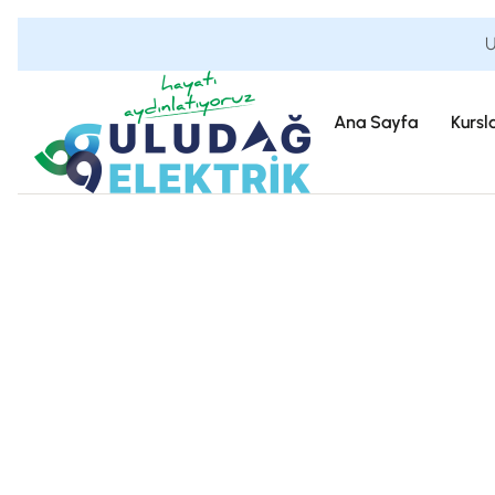
U
Ana Sayfa
Kursl