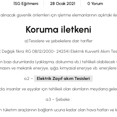
İSG Eğitmeni
28 Ocak 2021
0 Yorum
 alınacak güvenlik önlemleri için işletme elemanlarının açıktaki il
Koruma iletkeni
a}Tesislere ve şebekelere dair tarifler
 ( Değişik fıkra: RG 08/12/2000- 24254) Elektrik Kuvvetli Akım Tesi
 için bazı durumlarda (yaklaşma, dokunma vb.) tehlikeli olabilecek ve
ıtılmasını ve mekanik enerjiye, ışığa, kimyasal enerjiye vb. enerjile
a.2 –
Elektrik Zayıf akım Tesisleri
:
, insanlar ve eşyalar için tehlikeli olan akımların meydana gelem
a.3 – Şebeke :
tüketim araçlarının bağlantı ucuna kadar olan hava hatları ve 