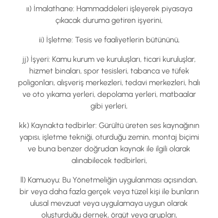
ıı) İmalathane: Hammaddeleri işleyerek piyasaya
çıkacak duruma getiren işyerini,
ii) İşletme: Tesis ve faaliyetlerin bütününü,
jj) İşyeri: Kamu kurum ve kuruluşları, ticari kuruluşlar,
hizmet binaları, spor tesisleri, tabanca ve tüfek
poligonları, alışveriş merkezleri, tedavi merkezleri, halı
ve oto yıkama yerleri, depolama yerleri, matbaalar
gibi yerleri,
kk) Kaynakta tedbirler: Gürültü üreten ses kaynağının
yapısı, işletme tekniği, oturduğu zemin, montaj biçimi
ve buna benzer doğrudan kaynak ile ilgili olarak
alınabilecek tedbirleri,
ll) Kamuoyu: Bu Yönetmeliğin uygulanması açısından,
bir veya daha fazla gerçek veya tüzel kişi ile bunların
ulusal mevzuat veya uygulamaya uygun olarak
oluşturduğu dernek, örgüt veya grupları,