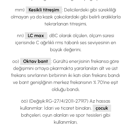
mm)
Kesikli titreşim
: Delicilerdeki gibi sürekliliği
olmayan ya da kazık çakıcılardaki gibi belirli aralıklarla
tekrarlanan titreşimi,
nn)
LC max
: dBC olarak ölçülen, ölçüm süresi
içerisinde C ağırlıklı rms tabanlı ses seviyesinin en
büyük değerini,
oo)
Oktav bant
: Gürültü enerjisinin frekansa göre
değişimini ortaya çıkarmakta yararlanılan alt ve üst
frekans sınırlarının birbirinin iki katı olan frekans bandı
ve bant genişliğinin merkez frekansının % 70’ine eşit
olduğu bandı,
öö) (Değişik:RG-27/4/2011-27917) Az hassas
kullanımlar: İdari ve ticaret binaları,
çocuk
bahçeleri, oyun alanları ve spor tesisleri gibi
kullanımları,