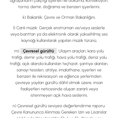
uğraşanların çalıştığı işyerleri ile dokuma, konfeksiyon,
torna, demir, doğrama ve benzeri işyerlerini,
k) Bakanlık: Çevre ve Orman Bakanlığını,
l) Canlı müzik: Gerçek enstrüman ve/veya seslerle
veya banttan ya da elektronik olarak yükseltilmiş ses
kaynağı kullanılarak yapılan müzik türünü,
m)
Çevresel gürültü
: Ulaşım araçları, kara yolu
trafiği, demir yolu trafiği, hava yolu trafiği, deniz yolu
trafiği, açık alanda kullanılan teçhizat, şantiye alanları,
sanayi tesisleri, atölye, imalathane, işyerleri ve
benzeri ile rekreasyon ve eğlence yerlerinden
çevreye yayılan gürültü dâhil olmak üzere, insan
faaliyetleri neticesinde oluşan zararlı veya
istenmeyen açık hava seslerini,
n) Çevresel gürültü seviyesi değerlendirme raporu:
Çevre Kanununca Alınması Gereken İzin ve Lisanslar