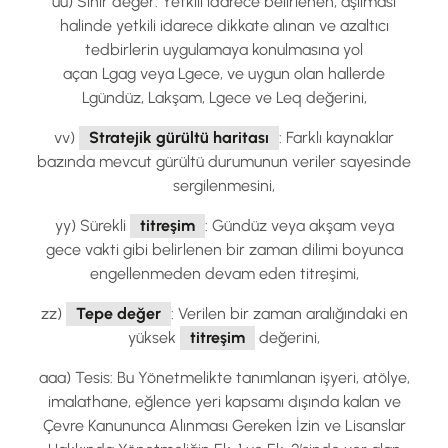
üü) Sınır değer: Yetkili idarece belirlenen, aşılması
halinde yetkili idarece dikkate alınan ve azaltıcı
tedbirlerin uygulamaya konulmasına yol
açan Lgag veya Lgece, ve uygun olan hallerde
Lgündüz, Lakşam, Lgece ve Leq değerini,
vv)
Stratejik gürültü haritası
: Farklı kaynaklar
bazında mevcut gürültü durumunun veriler sayesinde
sergilenmesini,
yy) Sürekli
titreşim
: Gündüz veya akşam veya
gece vakti gibi belirlenen bir zaman dilimi boyunca
engellenmeden devam eden titreşimi,
zz)
Tepe değer
: Verilen bir zaman aralığındaki en
yüksek
titreşim
değerini,
aaa) Tesis: Bu Yönetmelikte tanımlanan işyeri, atölye,
imalathane, eğlence yeri kapsamı dışında kalan ve
Çevre Kanununca Alınması Gereken İzin ve Lisanslar