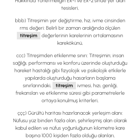
Hakkında Yönetmeliğin Ek-1 ve Ek-2’sinde yer alan
tesisleri,
bbb) Titreşimin yer değiştirme, hız, ivme cinsinden
rms değeri: Belirli bir zaman aralığında ölçülen
titreşim
değerlerinin karelerinin ortalamasının
karekökünü,
ccc) Titreşimden etkilenme sınırı: Titreşimin; insan
sağlığı, performansı ve konforu üzerinde oluşturduğu
hareket hastalığı gibi fizyolojik ve psikolojik etkilerle
yapılarda oluşturduğu hasarların başlama
sınırlarındaki,
titreşim
ivmesi, hızı, genliği,
frekansları ve etkilenme süresi gibi parametrelerle
ortaya konulmuş kriterleri,
ççç) Gürültü haritası hazırlanacak yerleşim alanı:
Nüfusu yüz binden fazla olan, şehirleşmiş alan olarak
kabul edilen ve nüfus yoğunluğunun kilometre kare
başına 1000 kişiden fazla olduğu alanları,