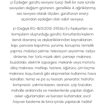
y) Eşdeğer gürültü seviyesi (Leq): Belli bir süre içinde
seviyeleri değişim gösteren, genellikle A ağırlıklanmış
ses seviyesi olarak ölçülen, gürültünün enerji
açısından eşdeğeri olan sabit seviyeyi,
z) (Değişik:RG-18/11/2015-29536) Ev faaliyetleri ve
komşuların oluşturduğu gürültü: Konutlarda kişilerin
kendi davranış ve alışkanlıklarından kaynaklanan;
kapı, pencere kapatma, yürüme, konuşma, temizlik
yapma, mobilya çekme, televizyon seyretme, radyo
dinleme, her türlü müzik aleti, çamaşır makinesi,
buzdolabı, elektrik süpürgesi, mekanik veya motorlu
dikiş makinesi, matkap, testere, öğütücü, çim biçme
makinesi, koşu bandı gibi ekipmanları kullanma, hava
kanalları, temiz ve pis su tesisatı, jeneratör, hidrofor,
kompresör, yakma kazanı, asansör, çöp bacaları,
mahalle aralarında ve meskenlerde yapılan düğün,
asker uğurlamaları ve benzeri kutlamalar, evcil
hayvan besleme ile bina içinde yapılacak tadilat