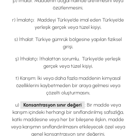
p) İmalat: Maddenin doğal halinde üretilmesini veya
özütlenmesini,
r) İmalatçı: Maddeyi Türkiye’de imal eden Türkiye’de
yerleşik gerçek veya tüzel kişiyi,
s) İthalat: Türkiye gümrük bölgesine yapılan fiziksel
girişi,
ş) İthalatçı: İthalattan sorumlu, Türkiye’de yerleşik
gerçek veya tüzel kişiyi,
t) Karışım: İki veya daha fazla maddenin kimyasal
özelliklerini kaybetmeden bir araya gelmesi veya
çözelti oluşturmasını,
u)
Konsantrasyon sınır değeri
: Bir madde veya
karışım içindeki herhangi bir sınıflandırılmış safsızlığa,
katkı maddesine veya her bir bileşene ilişkin, madde
veya karışımın sınıflandırılmasını etkileyecek özel veya
genel konsantrasyon sınır değerini,