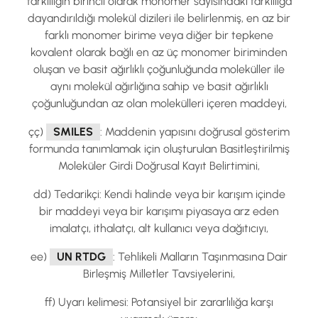
farklılığın birincil olarak monomer sayısındaki farklılığa
dayandırıldığı molekül dizileri ile belirlenmiş, en az bir
farklı monomer birime veya diğer bir tepkene
kovalent olarak bağlı en az üç monomer biriminden
oluşan ve basit ağırlıklı çoğunluğunda moleküller ile
aynı molekül ağırlığına sahip ve basit ağırlıklı
çoğunluğundan az olan molekülleri içeren maddeyi,
çç)
SMILES
: Maddenin yapısını doğrusal gösterim
formunda tanımlamak için oluşturulan Basitleştirilmiş
Moleküler Girdi Doğrusal Kayıt Belirtimini,
dd) Tedarikçi: Kendi halinde veya bir karışım içinde
bir maddeyi veya bir karışımı piyasaya arz eden
imalatçı, ithalatçı, alt kullanıcı veya dağıtıcıyı,
ee)
UN RTDG
: Tehlikeli Malların Taşınmasına Dair
Birleşmiş Milletler Tavsiyelerini,
ff) Uyarı kelimesi: Potansiyel bir zararlılığa karşı