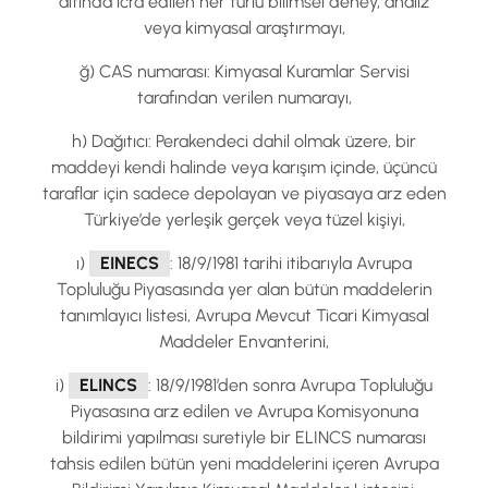
altında icra edilen her türlü bilimsel deney, analiz
veya kimyasal araştırmayı,
ğ) CAS numarası: Kimyasal Kuramlar Servisi
tarafından verilen numarayı,
h) Dağıtıcı: Perakendeci dahil olmak üzere, bir
maddeyi kendi halinde veya karışım içinde, üçüncü
taraflar için sadece depolayan ve piyasaya arz eden
Türkiye’de yerleşik gerçek veya tüzel kişiyi,
ı)
EINECS
: 18/9/1981 tarihi itibarıyla Avrupa
Topluluğu Piyasasında yer alan bütün maddelerin
tanımlayıcı listesi, Avrupa Mevcut Ticari Kimyasal
Maddeler Envanterini,
i)
ELINCS
: 18/9/1981’den sonra Avrupa Topluluğu
Piyasasına arz edilen ve Avrupa Komisyonuna
bildirimi yapılması suretiyle bir ELINCS numarası
tahsis edilen bütün yeni maddelerini içeren Avrupa