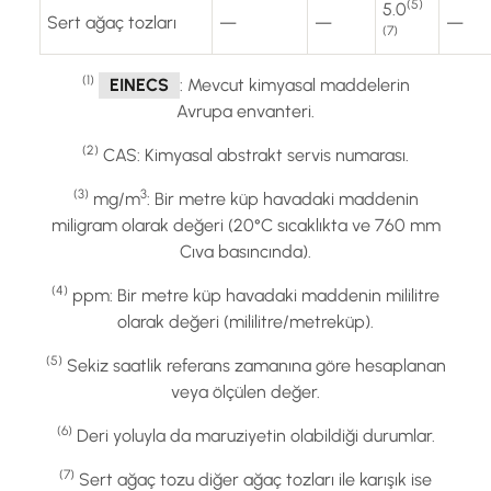
(5)
5.0
Sert ağaç tozları
—
—
—
(7)
(1)
EINECS
: Mevcut kimyasal maddelerin
Avrupa envanteri.
(2)
CAS: Kimyasal abstrakt servis numarası.
(3)
3
mg/m
: Bir metre küp havadaki maddenin
miligram olarak değeri (20°C sıcaklıkta ve 760 mm
Cıva basıncında).
(4)
ppm: Bir metre küp havadaki maddenin mililitre
olarak değeri (mililitre/metreküp).
(5)
Sekiz saatlik referans zamanına göre hesaplanan
veya ölçülen değer.
(6)
Deri yoluyla da maruziyetin olabildiği durumlar.
(7)
Sert ağaç tozu diğer ağaç tozları ile karışık ise