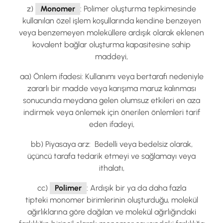
z)
Monomer
: Polimer oluşturma tepkimesinde
kullanılan özel işlem koşullarında kendine benzeyen
veya benzemeyen moleküllere ardışık olarak eklenen
kovalent bağlar oluşturma kapasitesine sahip
maddeyi,
aa) Önlem ifadesi: Kullanımı veya bertarafı nedeniyle
zararlı bir madde veya karışıma maruz kalınması
sonucunda meydana gelen olumsuz etkileri en aza
indirmek veya önlemek için önerilen önlemleri tarif
eden ifadeyi,
bb) Piyasaya arz: Bedelli veya bedelsiz olarak,
üçüncü tarafa tedarik etmeyi ve sağlamayı veya
ithalatı,
cc)
Polimer
: Ardışık bir ya da daha fazla
tipteki monomer birimlerinin oluşturduğu, molekül
ağırlıklarına göre dağılan ve molekül ağırlığındaki