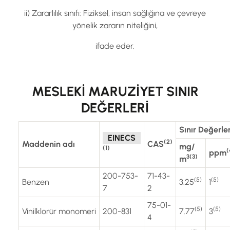
ii) Zararlılık sınıfı: Fiziksel, insan sağlığına ve çevreye
yönelik zararın niteliğini,
ifade eder.
MESLEKİ MARUZİYET SINIR
DEĞERLERİ
Sınır Değerle
EINECS
(2)
Maddenin adı
CAS
mg
/
(1)
(
ppm
3(3)
m
200-753-
71-43-
(5)
(5)
Benzen
3.25
1
7
2
75-01-
(5)
(5)
Vinilklorür monomeri
200-831
7.77
3
4