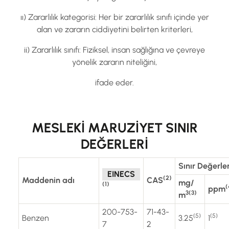
ıı) Zararlılık kategorisi: Her bir zararlılık sınıfı içinde yer
alan ve zararın ciddiyetini belirten kriterleri,
ii) Zararlılık sınıfı: Fiziksel, insan sağlığına ve çevreye
yönelik zararın niteliğini,
ifade eder.
MESLEKİ MARUZİYET SINIR
DEĞERLERİ
Sınır Değerle
EINECS
(2)
Maddenin adı
CAS
mg
/
(1)
(
ppm
3(3)
m
200-753-
71-43-
(5)
(5)
Benzen
3.25
1
7
2