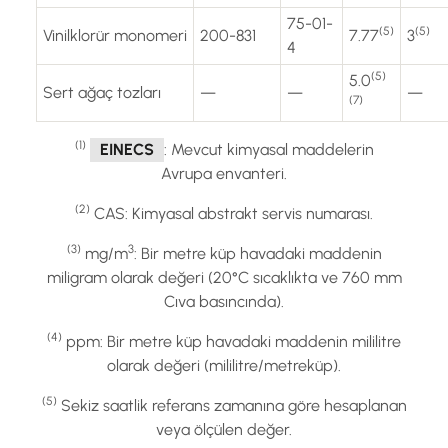
75-01-
(5)
(5)
Vinilklorür monomeri
200-831
7.77
3
4
(5)
5.0
Sert ağaç tozları
—
—
—
(7)
(1)
EINECS
: Mevcut kimyasal maddelerin
Avrupa envanteri.
(2)
CAS: Kimyasal abstrakt servis numarası.
(3)
3
mg/m
: Bir metre küp havadaki maddenin
miligram olarak değeri (20°C sıcaklıkta ve 760 mm
Cıva basıncında).
(4)
ppm: Bir metre küp havadaki maddenin mililitre
olarak değeri (mililitre/metreküp).
(5)
Sekiz saatlik referans zamanına göre hesaplanan
veya ölçülen değer.