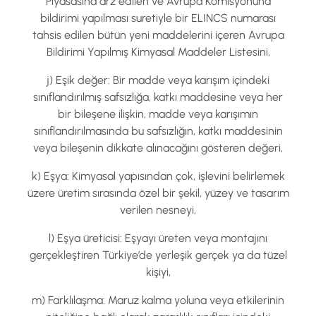
Piyasasına arz edilen ve Avrupa Komisyonuna
bildirimi yapılması suretiyle bir ELINCS numarası
tahsis edilen bütün yeni maddelerini içeren Avrupa
Bildirimi Yapılmış Kimyasal Maddeler Listesini,
j) Eşik değer: Bir madde veya karışım içindeki
sınıflandırılmış safsızlığa, katkı maddesine veya her
bir bileşene ilişkin, madde veya karışımın
sınıflandırılmasında bu safsızlığın, katkı maddesinin
veya bileşenin dikkate alınacağını gösteren değeri,
k) Eşya: Kimyasal yapısından çok, işlevini belirlemek
üzere üretim sırasında özel bir şekil, yüzey ve tasarım
verilen nesneyi,
l) Eşya üreticisi: Eşyayı üreten veya montajını
gerçekleştiren Türkiye’de yerleşik gerçek ya da tüzel
kişiyi,
m) Farklılaşma: Maruz kalma yoluna veya etkilerinin