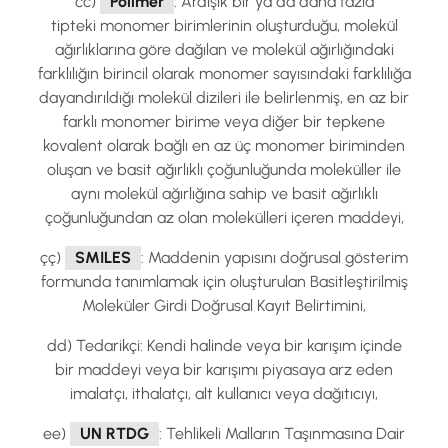
cc)
Polimer
: Ardışık bir ya da daha fazla
tipteki monomer birimlerinin oluşturduğu, molekül
ağırlıklarına göre dağılan ve molekül ağırlığındaki
farklılığın birincil olarak monomer sayısındaki farklılığa
dayandırıldığı molekül dizileri ile belirlenmiş, en az bir
farklı monomer birime veya diğer bir tepkene
kovalent olarak bağlı en az üç monomer biriminden
oluşan ve basit ağırlıklı çoğunluğunda moleküller ile
aynı molekül ağırlığına sahip ve basit ağırlıklı
çoğunluğundan az olan molekülleri içeren maddeyi,
çç)
SMILES
: Maddenin yapısını doğrusal gösterim
formunda tanımlamak için oluşturulan Basitleştirilmiş
Moleküler Girdi Doğrusal Kayıt Belirtimini,
dd) Tedarikçi: Kendi halinde veya bir karışım içinde
bir maddeyi veya bir karışımı piyasaya arz eden
imalatçı, ithalatçı, alt kullanıcı veya dağıtıcıyı,
ee)
UN RTDG
: Tehlikeli Malların Taşınmasına Dair