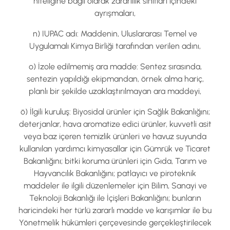
niteliğine bağlı olarak zararlılık sınıfları içindeki
ayrışmaları,
n) IUPAC adı: Maddenin, Uluslararası Temel ve
Uygulamalı Kimya Birliği tarafından verilen adını,
o) İzole edilmemiş ara madde: Sentez sırasında,
sentezin yapıldığı ekipmandan, örnek alma hariç,
planlı bir şekilde uzaklaştırılmayan ara maddeyi,
ö) İlgili kuruluş: Biyosidal ürünler için Sağlık Bakanlığını;
deterjanlar, hava aromatize edici ürünler, kuvvetli asit
veya baz içeren temizlik ürünleri ve havuz suyunda
kullanılan yardımcı kimyasallar için Gümrük ve Ticaret
Bakanlığını; bitki koruma ürünleri için Gıda, Tarım ve
Hayvancılık Bakanlığını; patlayıcı ve piroteknik
maddeler ile ilgili düzenlemeler için Bilim, Sanayi ve
Teknoloji Bakanlığı ile İçişleri Bakanlığını; bunların
haricindeki her türlü zararlı madde ve karışımlar ile bu
Yönetmelik hükümleri çerçevesinde gerçekleştirilecek