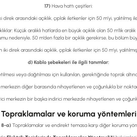
17)
Hava hattı çeşitleri:
iki direk arasındaki açıklık, çıplak iletkenler için 50 m’yi, yalıtılmış
ıklar: Küçük aralıklı hatlarda en büyük açıklık olan 50 m’lik aralık
mu nedeniyle, 50 m’den fazla bir açıklık gerekirse, bu bölüm büyük
en iki direk arasındaki açıklık, çıplak iletkenler için 50 m’yi, yalıtılm
d) Kablo şebekeleri ile ilgili tanımlar:
iletilmesi veya dağıtılması için kullanılan, gerektiğinde toprak altın
ci merkezin diğer barasında nihayetlenen ve çoğunlukla bir noktada
irici merkezin bir başka indirici merkezde nihayetlenen ve çoğunlu
Topraklamalar ve koruma yöntemleri
8-a)
Topraklamalar ve endirekt temasa karşı diğer koruma yön