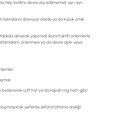
a hep birlikte devre dışı edilmemeli, ayrı ayrı
z noktalarını dirençsiz olarak ya da küçük omik
rtalarda alınacak yapımsal (konstrüktif) önlemlerle
r atlamaların önlenmesi ya da devre açılır veya
nlemler:
luşmaz.
eslenerek (çift hat ya da kapalı ring hattı gibi)
r oluşmayacak yerlerde eklatör(atlama aralığı)