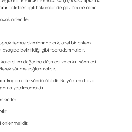
uygulanır. Endirekt temasa karşı şebeke tiplerine
’nde
belirtilen ilgili hükümler de göz önüne alınır.
ınacak önlemler:
toprak temas akımlarında ark, özel bir önlem
ağıda belirtildiği gibi topraklanmalıdır.
n kalıcı akım değerine düşmesi ve arkın sönmesi
ölerek sönme sağlanmalıdır.
rar kapama ile söndürülebilir. Bu yöntem hava
kapama yapılmamalıdır.
önlemler:
lir:
i önlenmelidir.