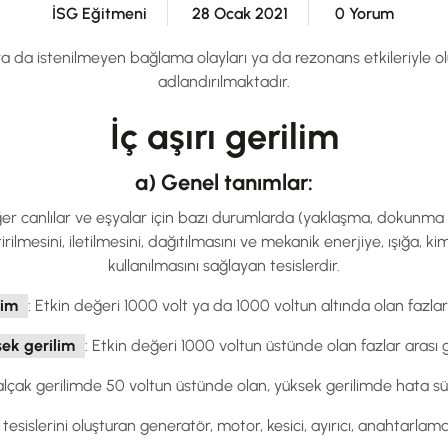
İSG Eğitmeni
28 Ocak 2021
0 Yorum
 ya da istenilmeyen bağlama olayları ya da rezonans etkileriyle o
adlandırılmaktadır.
İç aşırı gerilim
a) Genel tanımlar:
diğer canlılar ve eşyalar için bazı durumlarda (yaklaşma, dokunma vb
iktirilmesini, iletilmesini, dağıtılmasını ve mekanik enerjiye, ışığa,
kullanılmasını sağlayan tesislerdir.
lim
: Etkin değeri 1000 volt ya da 1000 voltun altında olan fazlar 
ek gerilim
: Etkin değeri 1000 voltun üstünde olan fazlar arası g
 alçak gerilimde 50 voltun üstünde olan, yüksek gerilimde hata sür
tesislerini oluşturan generatör, motor, kesici, ayırıcı, anahtarlam