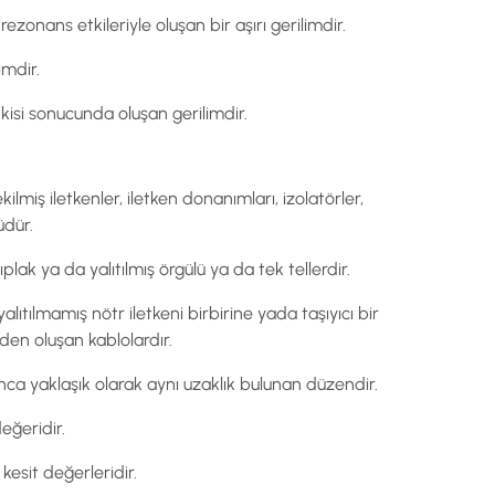
zonans etkileriyle oluşan bir aşırı gerilimdir.
imdir.
kisi sonucunda oluşan gerilimdir.
lmiş iletkenler, iletken donanımları, izolatörler,
üdür.
ak ya da yalıtılmış örgülü ya da tek tellerdir.
a yalıtılmamış nötr iletkeni birbirine yada taşıyıcı bir
erden oluşan kablolardır.
yunca yaklaşık olarak aynı uzaklık bulunan düzendir.
eğeridir.
kesit değerleridir.