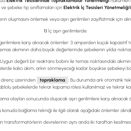
ında
Elektrik Tesislerinde Topraklamalar Yönetmeliği
hükümleri 
e şebeke tip sınıflamaları için
Elektrik İç Tesisleri Yönetmeliği
lerin oluşmasını önlemek veya aşırı gerilimleri zayıflatmak için al
1)
İç aşırı gerilimlerde:
 gerilimlere karşı alınacak önlemler: 3 amperden küçük kapasitif 
mas akımının daha büyük değerlerinde şebekenin yıldız noktası aş
: Uygun değerli bir reaktans bobini ile temas noktasındaki akımı
elerde kalıcı akım, arkın sönmeyeceği kadar büyükse şebekeyi b
f direnç üzerinden
topraklama
: Bu durumda ark otomatik tek
. Kablolu şebekelerde tekrar kapama rölesi kullanılmaz ve tekrar 
ma olayları sonucunda oluşacak aşırı gerilimlere karşı alınacak 
 konuda bağlama tekniği ile ilgili olarak aşağıdaki önlemler alınabi
n transformatörlerin devrelerinin aynı anda iki taraftan kesilmes