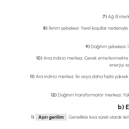
7)
Ağ (Enterko
8)
İletim şebekesi: Yerel koşullar nedeniyle 
9)
Dağıtım şebekesi: İl
10)
Ana indirici merkez: Gerek enterkonnekte şe
enerjiyi 
11)
Ara indirici merkez: İki veya daha fazla yüksek
12)
Dağıtım transformatör merkezi: Yüksek
b) E
1)
Aşırı gerilim
: Genellikle kısa süreli olarak i