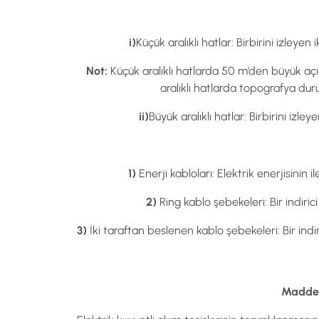
i)
Küçük aralıklı hatlar: Birbirini izleyen 
Not:
Küçük aralıklı hatlarda 50 m’den büyük açıkl
aralıklı hatlarda topografya duru
ii)
Büyük aralıklı hatlar: Birbirini izley
1)
Enerji kabloları: Elektrik enerjisinin 
2)
Ring kablo şebekeleri: Bir indiri
3)
İki taraftan beslenen kablo şebekeleri: Bir ind
Madde 