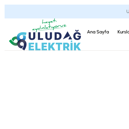
U
Ana Sayfa
Kursl