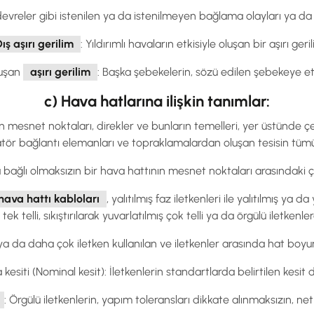
devreler gibi istenilen ya da istenilmeyen bağlama olayları ya da re
ış aşırı gerilim
: Yıldırımlı havaların etkisiyle oluşan bir aşırı geril
luşan
aşırı gerilim
: Başka şebekelerin, sözü edilen şebekeye et
c) Hava hatlarına ilişkin tanımlar:
an mesnet noktaları, direkler ve bunların temelleri, yer üstünde çeki
atör bağlantı elemanları ve topraklamalardan oluşan tesisin tüm
bağlı olmaksızın bir hava hattının mesnet noktaları arasındaki çıpl
 hava hattı kabloları
, yalıtılmış faz iletkenleri ile yalıtılmış ya d
tek telli, sıkıştırılarak yuvarlatılmış çok telli ya da örgülü iletkenl
iki ya da daha çok iletken kullanılan ve iletkenler arasında hat bo
esiti (Nominal kesit): İletkenlerin standartlarda belirtilen kesit d
: Örgülü iletkenlerin, yapım toleransları dikkate alınmaksızın, net 