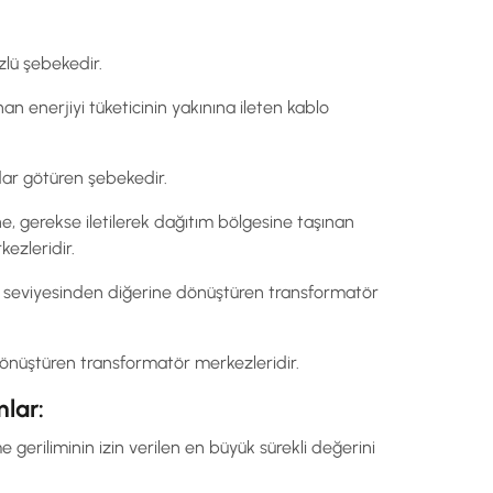
zlü şebekedir.
an enerjiyi tüketicinin yakınına ileten kablo
adar götüren şebekedir.
, gerekse iletilerek dağıtım bölgesine taşınan
ezleridir.
lim seviyesinden diğerine dönüştüren transformatör
 dönüştüren transformatör merkezleridir.
mlar:
e geriliminin izin verilen en büyük sürekli değerini