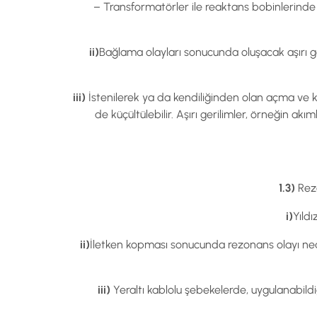
– Transformatörler ile reaktans bobinlerinde o
ii)
Bağlama olayları sonucunda oluşacak aşırı ge
iii)
İstenilerek ya da kendiliğinden olan açma ve ka
de küçültülebilir. Aşırı gerilimler, örneğin a
1.3)
Rezo
i)
Yıld
ii)
İletken kopması sonucunda rezonans olayı neden
iii)
Yeraltı kablolu şebekelerde, uygulanabildi