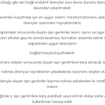
lduğu gibi seri bağlı endüktif dirençler, kısa devre durumu dışınd
devreden çıkarılmalıdır.
rilimleri küçültmek için en uygun önlem, transformatörlerin yıldı
dirençler üzerinden topraklamaktır.
pamalar sonucunda oluşan aşırı gerilimler kesici, ayırıcı ve sigo
kımların sıfırdan geçme anında kesilmesi, kontaklar arasında tekra
kapatılırken uygun dirençlerin
bağlanmasıyla küçültülebilir.
nans olayları sonucunda oluşan aşırı gerilimlere karşı alınacak ö
ız noktası dirençsiz topraklanan şebekelerde rezonans olayları o
iyle oluşan aşırı gerilimler kopma noktası şebekeden iki taraflı b
önlenir.
ğinde iç aşırı gerilimlere karşı parafudr veya arktan dolayı zara
kullanılması tavsiye edilir.