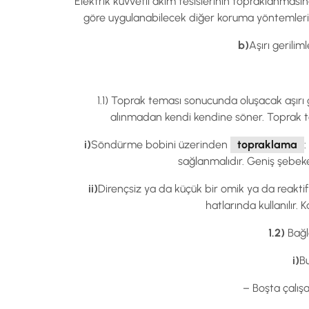
Elektrik kuvvetli akım tesislerinin topraklanmas
göre uygulanabilecek diğer koruma yöntemleri v
b)
Aşırı gerilim
1.1) Toprak teması sonucunda oluşacak aşırı
alınmadan kendi kendine söner. Toprak te
i)
Söndürme bobini üzerinden
topraklama
sağlanmalıdır. Geniş şebek
ii)
Dirençsiz ya da küçük bir omik ya da reakti
hatlarında kullanılır
1.2)
Bağla
i)
Bu
– Boşta çalışa