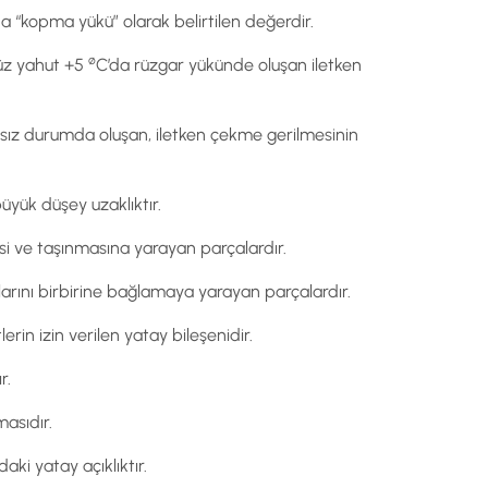
a “kopma yükü” olarak belirtilen değerdir.
ø
süz yahut +5
C’da rüzgar yükünde oluşan iletken
sız durumda oluşan, iletken çekme gerilmesinin
büyük düşey uzaklıktır.
si ve taşınmasına yarayan parçalardır.
larını birbirine bağlamaya yarayan parçalardır.
rin izin verilen yatay bileşenidir.
r.
masıdır.
daki yatay açıklıktır.