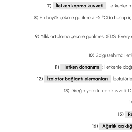
7)
İletken kopma kuvveti
: İletkenler
ø
8)
En büyük çekme gerilmesi: -5
C’da hesap iç
9)
Yıllık ortalama çekme gerilmesi (EDS: Every da
10)
Salgı (sehim): İlet
11)
İletken donanımı
: İletkenle do
12)
İzolatör bağlantı elemanları
: İzolatör
13)
Direğin yararlı tepe kuvveti: D
1
15)
R
16)
Ağırlık açıklığ