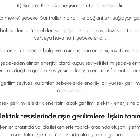
6)
Santral: Elektrik enerjisinin üretildiği tesislerdir.
nnekte) şebeke: Santrallerin birbiri ile bağlantısını sağlayan gö
belli yerlerde üretilebilen ve ağ şebeke ile en üst düzeyde toplan
ve/veya hava hattı şebekeleridir.
etilerek tüketilecek bölgeye taşınmış olan enerjiyi, tüketiciye k
bekeden alınan enerjiyi, daha küçük seviyeli iletim şebekelerine
seçilmiş dağıtım gerilimi seviyesine dönüştüren transformatör merk
 gerilim seviyesi kullanılan şebekelerde enerjiyi bir yüksek geri
merkezleridir.
 gerilimli elektrik enerjisini alçak gerilimli elektrik enerjisine
lektrik tesislerinde aşırı gerilimlere ilişkin tanı
letkenler arasında ya da iletkenlerle toprak arasında oluşan, işletm
aşan, fakat işletme frekansında olmayan bir gerilimdir.