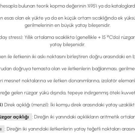
in hesapla bulunan teorik kopma değerinin %95’i ya da kataloglard
in esas olan ek yükte ya da en küçük ortam sıcaklığında ek yük
gerilmelerinin en büyük yatay bileşenidir.
ø
y stress): Yıllık ortalama sıcaklıkta (genellikle + 15
C’da) rüzgar
yatay bileşenidir.
ken ile iletkenin iki askı noktasını birleştiren doğru arasındaki en 
ğrudan doğruya temasta olan ve iletkenlerin bağlanması, gerilme
leri mesnet noktalarına ve iletken donanımlarına, izolatör eleman
ireğe gelen rüzgar yükü dışında, tepeye indirgenmiş öteki kuvvetle
4)
Direk açıklığı (menzil): İki komşu direk arasındaki yatay uzaklıktı
üzgar açıklığı
: Direğin iki yanındaki açıklıkların aritmetik ortala
ı
: Direğin iki yanındaki iletkenlerin yatay teğetli noktaları arasın