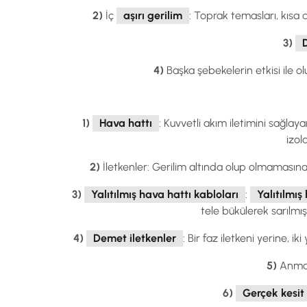
2)
İç
aşırı gerilim
: Toprak temasları, kısa 
3)
D
4)
Başka şebekelerin etkisi ile o
1)
Hava hattı
: Kuvvetli akım iletimini sağlay
izol
2)
İletkenler: Gerilim altında olup olmamasına 
3)
Yalıtılmış hava hattı kabloları
:
Yalıtılmış
tele bükülerek sarılmış 
4)
Demet iletkenler
: Bir faz iletkeni yerine, 
5)
Anma k
6)
Gerçek kesit