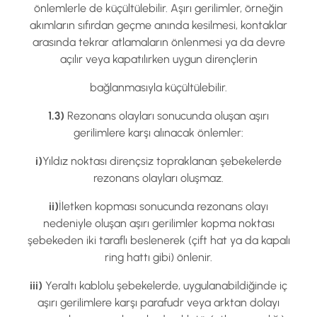
önlemlerle de küçültülebilir. Aşırı gerilimler, örneğin
akımların sıfırdan geçme anında kesilmesi, kontaklar
arasında tekrar atlamaların önlenmesi ya da devre
açılır veya kapatılırken uygun dirençlerin
bağlanmasıyla küçültülebilir.
1.3)
Rezonans olayları sonucunda oluşan aşırı
gerilimlere karşı alınacak önlemler:
i)
Yıldız noktası dirençsiz topraklanan şebekelerde
rezonans olayları oluşmaz.
ii)
İletken kopması sonucunda rezonans olayı
nedeniyle oluşan aşırı gerilimler kopma noktası
şebekeden iki taraflı beslenerek (çift hat ya da kapalı
ring hattı gibi) önlenir.
iii)
Yeraltı kablolu şebekelerde, uygulanabildiğinde iç
aşırı gerilimlere karşı parafudr veya arktan dolayı