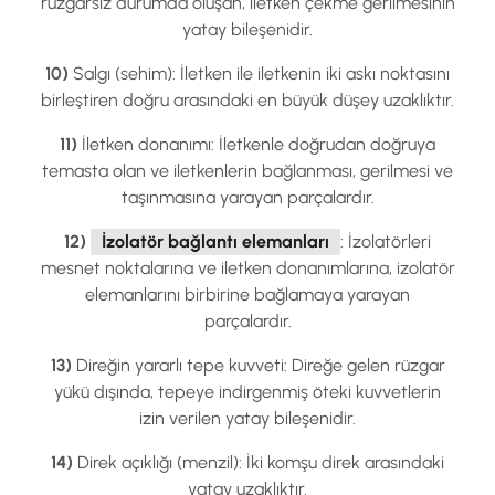
rüzgarsız durumda oluşan, iletken çekme gerilmesinin
yatay bileşenidir.
10)
Salgı (sehim): İletken ile iletkenin iki askı noktasını
birleştiren doğru arasındaki en büyük düşey uzaklıktır.
11)
İletken donanımı: İletkenle doğrudan doğruya
temasta olan ve iletkenlerin bağlanması, gerilmesi ve
taşınmasına yarayan parçalardır.
12)
İzolatör bağlantı elemanları
: İzolatörleri
mesnet noktalarına ve iletken donanımlarına, izolatör
elemanlarını birbirine bağlamaya yarayan
parçalardır.
13)
Direğin yararlı tepe kuvveti: Direğe gelen rüzgar
yükü dışında, tepeye indirgenmiş öteki kuvvetlerin
izin verilen yatay bileşenidir.
14)
Direk açıklığı (menzil): İki komşu direk arasındaki
yatay uzaklıktır.