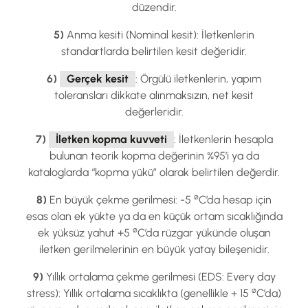
düzendir.
5)
Anma kesiti (Nominal kesit): İletkenlerin
standartlarda belirtilen kesit değeridir.
6)
Gerçek kesit
: Örgülü iletkenlerin, yapım
toleransları dikkate alınmaksızın, net kesit
değerleridir.
7)
İletken kopma kuvveti
: İletkenlerin hesapla
bulunan teorik kopma değerinin %95’i ya da
kataloglarda “kopma yükü” olarak belirtilen değerdir.
ø
8)
En büyük çekme gerilmesi: -5
C’da hesap için
esas olan ek yükte ya da en küçük ortam sıcaklığında
ø
ek yüksüz yahut +5
C’da rüzgar yükünde oluşan
iletken gerilmelerinin en büyük yatay bileşenidir.
9)
Yıllık ortalama çekme gerilmesi (EDS: Every day
ø
stress): Yıllık ortalama sıcaklıkta (genellikle + 15
C’da)