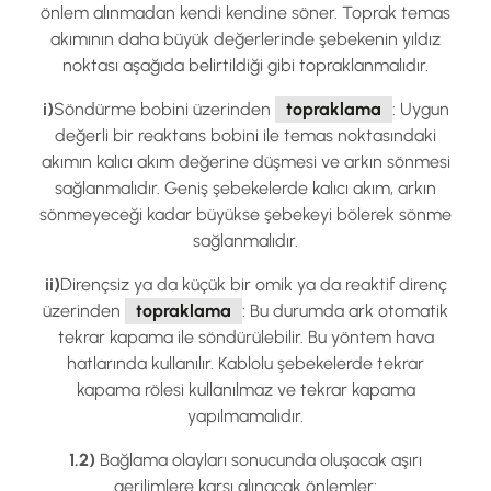
önlem alınmadan kendi kendine söner. Toprak temas
akımının daha büyük değerlerinde şebekenin yıldız
noktası aşağıda belirtildiği gibi topraklanmalıdır.
i)
Söndürme bobini üzerinden
topraklama
: Uygun
değerli bir reaktans bobini ile temas noktasındaki
akımın kalıcı akım değerine düşmesi ve arkın sönmesi
sağlanmalıdır. Geniş şebekelerde kalıcı akım, arkın
sönmeyeceği kadar büyükse şebekeyi bölerek sönme
sağlanmalıdır.
ii)
Dirençsiz ya da küçük bir omik ya da reaktif direnç
üzerinden
topraklama
: Bu durumda ark otomatik
tekrar kapama ile söndürülebilir. Bu yöntem hava
hatlarında kullanılır. Kablolu şebekelerde tekrar
kapama rölesi kullanılmaz ve tekrar kapama
yapılmamalıdır.
1.2)
Bağlama olayları sonucunda oluşacak aşırı
gerilimlere karşı alınacak önlemler: