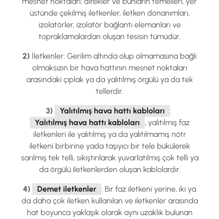
mesnet noktaları, direkler ve bunların temelleri, yer
üstünde çekilmiş iletkenler, iletken donanımları,
izolatörler, izolatör bağlantı elemanları ve
topraklamalardan oluşan tesisin tümüdür.
2)
İletkenler: Gerilim altında olup olmamasına bağlı
olmaksızın bir hava hattının mesnet noktaları
arasındaki çıplak ya da yalıtılmış örgülü ya da tek
tellerdir.
3)
Yalıtılmış hava hattı kabloları
:
Yalıtılmış hava hattı kabloları
, yalıtılmış faz
iletkenleri ile yalıtılmış ya da yalıtılmamış nötr
iletkeni birbirine yada taşıyıcı bir tele bükülerek
sarılmış tek telli, sıkıştırılarak yuvarlatılmış çok telli ya
da örgülü iletkenlerden oluşan kablolardır.
4)
Demet iletkenler
: Bir faz iletkeni yerine, iki ya
da daha çok iletken kullanılan ve iletkenler arasında
hat boyunca yaklaşık olarak aynı uzaklık bulunan