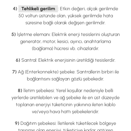
4)
Tehlikeli gerilim
: Etkin değeri, alçak gerilimde
50 voltun üstünde olan, yüksek gerilimde hata
süresine bağlı olarak değişen gerilimdir.
5)
İşletme elemanı: Elektrik enerji tesislerini oluşturan
generatör, motor, kesici, ayırıcı, anahtarlama
(bağlama) hücresi vb. cihazlardır.
6)
Santral: Elektrik enerjisinin üretildiği tesislerdir.
7)
Ağ (Enterkonnekte) şebeke: Santrallerin birbiri ile
bağlantısını sağlayan gözlü şebekedir.
8)
İletim şebekesi: Yerel koşullar nedeniyle belli
yerlerde üretilebilen ve ağ şebeke ile en üst düzeyde
toplanan enerjiyi tüketicinin yakınına ileten kablo
ve/veya hava hattı şebekeleridir.
9)
Dağıtım şebekesi: İletilerek tüketilecek bölgeye
taşınmış olan enerjiyi, tüketiciye kadar götüren