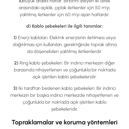
ii)
Büyük aralıklı hatlar: Birbirini izleyen iki direk
arasındaki açıklık, çıplak iletkenler için 50 m’yi,
yalıtılmış iletkenler için 60 m’yi aşan hatlardır.
d) Kablo şebekeleri ile ilgili tanımlar:
1)
Enerji kabloları: Elektrik enerjisinin iletilmesi veya
dağıtılması için kullanılan, gerektiğinde toprak altına
da döşenebilen yalıtılmış iletkenlerdir.
2)
Ring kablo şebekeleri: Bir indirici merkezin diğer
barasında nihayetlenen ve çoğunlukla bir noktada
açık işletilen kablo şebekeleridir.
3)
İki taraftan beslenen kablo şebekeleri: Bir indirici
merkezin bir başka indirici merkezde nihayetlenen ve
çoğunlukla bir noktada açık işletilen kablo
şebekeleridir.
Topraklamalar ve koruma yöntemleri