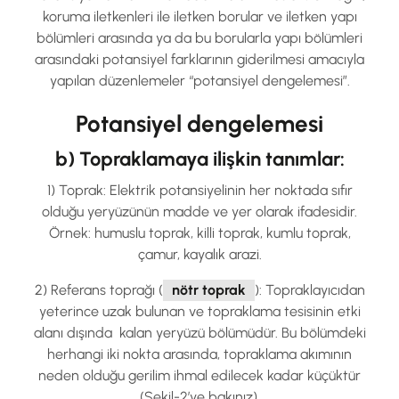
koruma iletkenleri ile iletken borular ve iletken yapı
bölümleri arasında ya da bu borularla yapı bölümleri
arasındaki potansiyel farklarının giderilmesi amacıyla
yapılan düzenlemeler “potansiyel dengelemesi”.
Potansiyel dengelemesi
b) Topraklamaya ilişkin tanımlar:
1) Toprak: Elektrik potansiyelinin her noktada sıfır
olduğu yeryüzünün madde ve yer olarak ifadesidir.
Örnek: humuslu toprak, killi toprak, kumlu toprak,
çamur, kayalık arazi.
2) Referans toprağı (
nötr toprak
): Topraklayıcıdan
yeterince uzak bulunan ve topraklama tesisinin etki
alanı dışında kalan yeryüzü bölümüdür. Bu bölümdeki
herhangi iki nokta arasında, topraklama akımının
neden olduğu gerilim ihmal edilecek kadar küçüktür
(Şekil-2’ye bakınız).