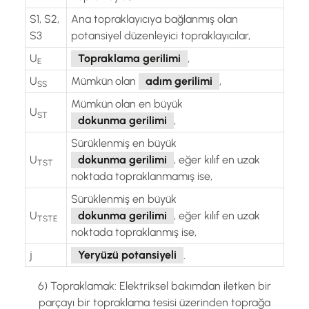
S1, S2,
Ana topraklayıcıya bağlanmış olan
S3
potansiyel düzenleyici topraklayıcılar,
U
Topraklama gerilimi
,
E
U
Mümkün
olan
adım gerilimi
,
SS
Mümkün
olan en büyük
U
ST
dokunma gerilimi
,
Sürüklenmiş en büyük
U
dokunma gerilimi
, eğer kılıf en uzak
TST
noktada topraklanmamış ise,
Sürüklenmiş en büyük
U
dokunma gerilimi
, eğer kılıf en uzak
TSTE
noktada topraklanmış ise,
j
Yeryüzü potansiyeli
.
6) Topraklamak: Elektriksel bakımdan iletken bir
parçayı bir topraklama tesisi üzerinden toprağa