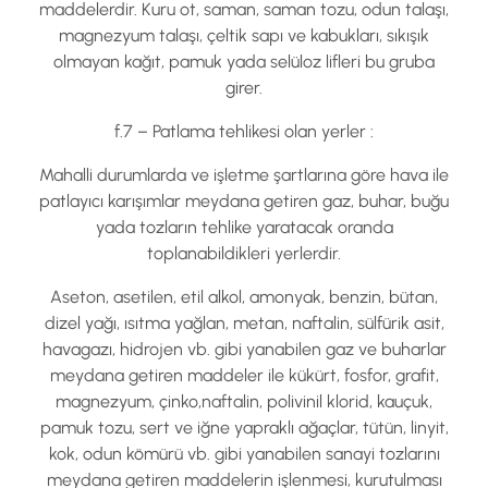
maddelerdir. Kuru ot, saman, saman tozu, odun talaşı,
magnezyum talaşı, çeltik sapı ve kabukları, sıkışık
olmayan kağıt, pamuk yada selüloz lifleri bu gruba
girer.
f.7 – Patlama tehlikesi olan yerler :
Mahalli durumlarda ve işletme şartlarına göre hava ile
patlayıcı karışımlar meydana getiren gaz, buhar, buğu
yada tozların tehlike yaratacak oranda
toplanabildikleri yerlerdir.
Aseton, asetilen, etil alkol, amonyak, benzin, bütan,
dizel yağı, ısıtma yağlan, metan, naftalin, sülfürik asit,
havagazı, hidrojen vb. gibi yanabilen gaz ve buharlar
meydana getiren maddeler ile kükürt, fosfor, grafit,
magnezyum, çinko,naftalin, polivinil klorid, kauçuk,
pamuk tozu, sert ve iğne yapraklı ağaçlar, tütün, linyit,
kok, odun kömürü vb. gibi yanabilen sanayi tozlarını
meydana getiren maddelerin işlenmesi, kurutulması