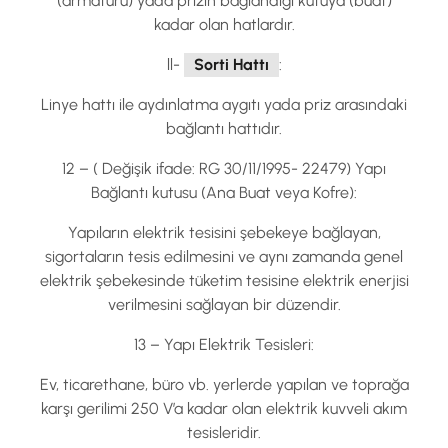
(armatürü) yada prizin bağlandığı kutuya (buat)
kadar olan hatlardır.
ll-
Sorti Hattı
:
Linye hattı ile aydınlatma aygıtı yada priz arasındaki
bağlantı hattıdır.
12 – ( Değişik ifade: RG 30/11/1995- 22479) Yapı
Bağlantı kutusu (Ana Buat veya Kofre):
Yapıların elektrik tesisini şebekeye bağlayan,
sigortaların tesis edilmesini ve aynı zamanda genel
elektrik şebekesinde tüketim tesisine elektrik enerjisi
verilmesini sağlayan bir düzendir.
13 – Yapı Elektrik Tesisleri:
Ev, ticarethane, büro vb. yerlerde yapılan ve toprağa
karşı gerilimi 250 V’a kadar olan elektrik kuvveli akım
tesisleridir.